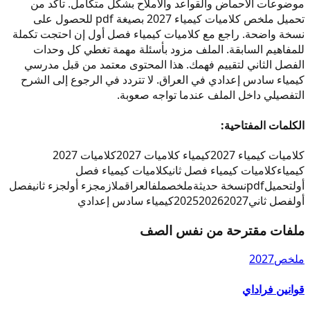
موضوعات الأحماض والقواعد والأملاح بشكل متكامل. تأكد من
تحميل ملخص كلاميات كيمياء 2027 بصيغة pdf للحصول على
نسخة واضحة. راجع مع كلاميات كيمياء فصل أول إن احتجت تكملة
للمفاهيم السابقة. الملف مزود بأسئلة مهمة تغطي كل وحدات
الفصل الثاني لتقييم فهمك. هذا المحتوى معتمد من قبل مدرسي
كيمياء سادس إعدادي في العراق. لا تتردد في الرجوع إلى الشرح
التفصيلي داخل الملف عندما تواجه صعوبة.
الكلمات المفتاحية:
كلاميات كيمياء 2027
كيمياء كلاميات 2027
كلاميات 2027
كيمياء
كلاميات كيمياء فصل ثاني
كلاميات كيمياء فصل
أول
تحميل
pdf
نسخة حديثة
ملخص
ملف
العراق
ملازم
جزء أول
جزء ثاني
فصل
أول
فصل ثاني
2027
2026
2025
كيمياء سادس إعدادي
ملفات مقترحة من نفس الصف
ملخص
2027
قوانين فراداي