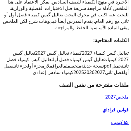
الأخيرة في منهج الكيمياء للصف السادس. يمكن الاعتماد على هذا
الملخص كأداة مراجعة سريعة قبل الاختبارات الفصلية والوزارية.
للبحث عنه اكتب في محرك البحث تعاليل گبس كيمياء فصل أول أو
ثاني مع رقم العام. يقدم المدرس أيضاً فيديوهات شرح لكن الملخص
يبقى المادة الأساسية للحفظ والمراجعة.
الكلمات المفتاحية:
تعاليل گبس كيمياء 2027
كيمياء تعاليل گبس 2027
تعاليل گبس
2027 كيمياء
تعاليل گبس كيمياء فصل أول
تعاليل گبس كيمياء فصل
ثاني
تحميل
pdf
نسخة حديثة
ملخص
ملف
العراق
ملازم
جزء أول
جزء ثاني
فصل
أول
فصل ثاني
2027
2026
2025
كيمياء سادس إعدادي
ملفات مقترحة من نفس الصف
ملخص
2027
قوانين فراداي
📖
كيمياء