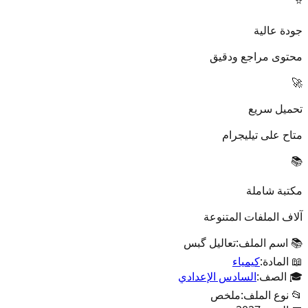
⭐
جودة عالية
محتوى مراجع ودقيق
🚀
تحميل سريع
متاح على تيليجرام
📚
مكتبة شاملة
آلاف الملفات المتنوعة
📚 اسم الملف:
تعاليل گبس
📖 المادة:
كيمياء
🎓 الصف:
السادس الإعدادي
📂 نوع الملف:
ملخص