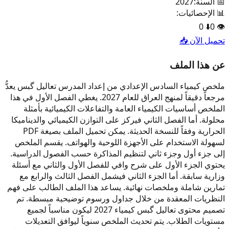
📅 السنة:
2027
📊 الإحصائيات:
0
⬇️
0
👁️
تحميل الآن 📥
عن هذا الملف
ملخص كيمياء السادس الإعدادي من إعداد المدرس تعاليل گبس يعدُّ
مرجعاً دقيقاً لمنهج العراق للعام 2027. يغطي الفصل الأول في هذا
الملخص أساسيات الكيمياء العامة والتفاعلات الكيميائية بأمثلة
محلولة. أما الفصل الثاني فيركز على التوازن الكيميائي والديناميكا
الحرارية وفقاً للنسخة الحديثة. يمكن تحميل الملف بصيغة PDF
لسهولة الاستخدام على الأجهزة اللوحية والهواتف. يقسم الملخص
إلى جزء أول وجزء ثاني لتنظيم المذاكرة حسب الفصول الدراسية.
يحتوي الجزء الأول على شرح وافي للفصل الأول والثاني مع أسئلة
وزارية سابقة. أما الجزء الثاني فيشمل الفصل الثالث والرابع مع
تمارين شاملة وملخصات نهائية. يساعد هذا الملف الطالب على فهم
النظريات المعقدة من خلال جداول ورسوم توضيحية مبسطة. تم
تصميم محتوى تعاليل گبس كيمياء 2027 ليكون مناسباً لجميع
مستويات الطلاب. يتم تحديث الملخص سنوياً ليوافق التعديلات