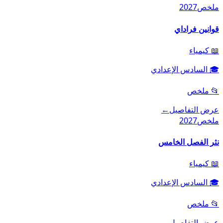
ملخص
2027
قوانين فراداي
📖
كيمياء
🎓
السادس الإعدادي
📂
ملخص
عرض التفاصيل
←
ملخص
2027
نثر الفصل الخامس
📖
كيمياء
🎓
السادس الإعدادي
📂
ملخص
عرض التفاصيل
←