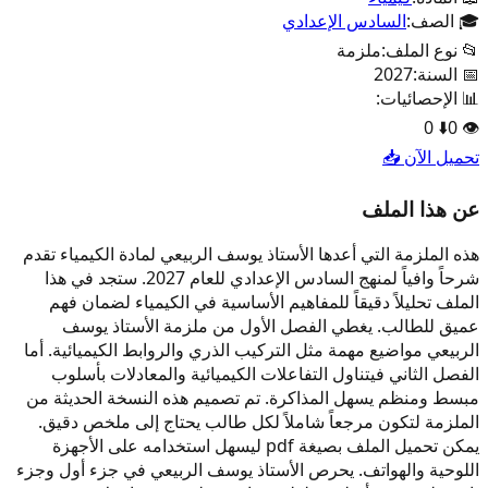
🎓 الصف:
السادس الإعدادي
📂 نوع الملف:
ملزمة
📅 السنة:
2027
📊 الإحصائيات:
0
⬇️
0
👁️
تحميل الآن 📥
عن هذا الملف
هذه الملزمة التي أعدها الأستاذ يوسف الربيعي لمادة الكيمياء تقدم
شرحاً وافياً لمنهج السادس الإعدادي للعام 2027. ستجد في هذا
الملف تحليلاً دقيقاً للمفاهيم الأساسية في الكيمياء لضمان فهم
عميق للطالب. يغطي الفصل الأول من ملزمة الأستاذ يوسف
الربيعي مواضيع مهمة مثل التركيب الذري والروابط الكيميائية. أما
الفصل الثاني فيتناول التفاعلات الكيميائية والمعادلات بأسلوب
مبسط ومنظم يسهل المذاكرة. تم تصميم هذه النسخة الحديثة من
الملزمة لتكون مرجعاً شاملاً لكل طالب يحتاج إلى ملخص دقيق.
يمكن تحميل الملف بصيغة pdf ليسهل استخدامه على الأجهزة
اللوحية والهواتف. يحرص الأستاذ يوسف الربيعي في جزء أول وجزء