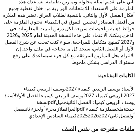
ثاني على تقديم أمثلة محلولة وتمارين تطبيقية. تساعدك هذه
الملزمة على الاستعداد للامتحانات الوزارية من خلال تغطية جميع
أفكار الفصل الأول والثاني. بالنسبة لطلاب العراق، تعتبر هذه الملازم
من أفضل المصادر لتحقيق التفوق في الكيمياء. تحتوي الملزمة على
خرائط ذهنية وتلخيصات سريعة لكل درس لتثبيت المعلومات في
الذهن. يمكنك الاعتماد على هذه النسخة الحديثة لعام 2025 و2026
و2027 كمنهج متكامل للمراجعة. سواء كنت تبحث عن شرح الفصل
الأول أو الفصل الثاني، ستجد كل ما تحتاجه في ملف واحد. إن
الالتزام بحل التمارين المرفقة مع كل جزء سيساعدك على رفع
مستواك الدراسي بشكل ملحوظ.
الكلمات المفتاحية:
الأستاذ يوسف الربيعي كيمياء 2027
يوسف الربيعي كيمياء
2027
الربيعي كيمياء 2027
يوسف الربيعي كيمياء الفصل الأول
الأستاذ
يوسف الربيعي كيمياء الفصل الثاني
تحميل
pdf
نسخة
حديثة
ملخص
ملزمة كيمياء pdf
العراق
ملازم
جزء أول
جزء ثاني
فصل
أول
فصل ثاني
2027
2026
2025
كيمياء السادس الإعدادي
ملفات مقترحة من نفس الصف