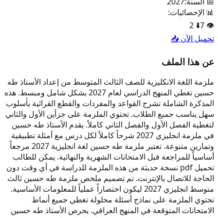
📅 السنة:
2027
📊 الإحصائيات:
2
⬇️
7
👁️
تحميل الآن 📥
عن هذا الملف
ملزمة اللغة الانكليزية للصف الثالث المتوسط من إعداد الأستاذ طه
حسين تغطي المنهج الدراسي لعام 2027 بشكل شامل ومبسط. هذه
المذكرة الشاملة تشرح القواعد والمفردات والقطع القرائية بأسلوب
سهل يناسب جميع الطلاب. تحتوي الملزمة على جزأين الأول والثاني
لتغطية الفصل الأول والفصل الثاني كاملاً. يقدم الأستاذ طه حسين
في ملزمة انجليزي 2027 شرحاً كاملاً لكل درس مع أمثلة تطبيقية
وتمارين متنوعة. تعتبر ملزمة طه حسين لغة انجليزية 2027 مرجعاً
أساسياً للمراجعة قبل الامتحانات الشهرية والنهائية. يمكن للطالب
تحميل pdf نسخة حديثة من هذه الملزمة للدراسة في أي وقت دون
الحاجة للاتصال بالإنترنت. تم تصميم ملخص ملزمة طه حسين ثالث
متوسط انجليزي 2027 ليكون اختصاراً عملياً للمعلومات الأساسية.
تحتوي الملزمة على نماذج أسئلة محلولة تغطي جميع أنماط
الامتحانات المتوقعة في المنهج العراقي. يحرص الأستاذ طه حسين