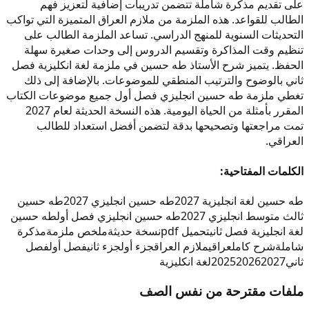
على تقديم مذكرة شاملة تتضمن تدريبات إضافية لتعزيز فهم
الطالب للقواعد. هذه الملزمة من ملازم العراق المتميزة التي تواكب
التحديثات السنوية للمنهج الدراسي. تساعد الملزمة الطالب على
تنظيم وقت المذاكرة وتقسيم الدروس إلى وحدات صغيرة سهلة
الحفظ. يتميز شرح الأستاذ طه حسين في ملزمة لغة انكليزية فصل
ثاني بالوضوح والترتيب المنطقي للموضوعات. بالإضافة إلى ذلك
تغطي ملزمة طه حسين انجليزي فصل أول جميع موضوعات الكتاب
المقرر بأمثلة من الحياة اليومية. هذه النسخة الحديثة لعام 2027
تمت مراجعتها وتصحيحها بدقة لتضمن أفضل استعداد للطالب
العراقي.
الكلمات المفتاحية:
طه حسين لغة انجليزية 2027
طه حسين انجليزي 2027
طه حسين
ثالث متوسط انجليزي 2027
طه حسين انجليزي فصل أول
طه حسين
لغة انجليزية فصل ثاني
تحميل pdf
نسخة حديثة
ملخص ملزمة
مذكرة
شاملة
شرح كامل
عراقي
ملازم العراق
جزء أول
جزء ثاني
فصل أول
فصل
ثاني
2027
2026
2025
لغة انكليزية
ملفات مقترحة من نفس الصف