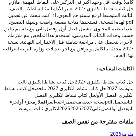
كاملاً بوقت أقل وجهد أكبر في التركيز على النقاط المهمة. ملازم
حل كتاب نشاط انكليزي 2027 تعتبر الأداة المثالية لطلاب الصف
الثالث المتوسط لرفع مستواهم اللغوي. إذا كنت تبحث عن تحميل
pdf لهذه النسخة، فستجدها متاحة بصيغة واضحة وسهلة التصفح.
أعدنا تنظيم المحتوى ليشمل فصل أول وفصل ثاني مع تقسيم دقيق
حسب وحدات الكتاب المدرسي. استخدم هذا الملخص مع ملازمك
الأخرى لتحصل على مراجعة شاملة قبل الاختبارات النهائية. نسخة
2027 محدثة بالكامل وتتوافق مع آخر تعديلات وزارة التربية العراقية
لهذا العام.
الكلمات المفتاحية:
حل كتاب نشاط انكليزي 2027
حل كتاب نشاط انكليزي ثالث
متوسط 2027
حل كتاب نشاط انكليزي 2027 ملخص
حل كتاب نشاط
انكليزي الفصل الأول
حل كتاب نشاط انكليزي الفصل
الثاني
تحميل
pdf
نسخة حديثة
ملخص
مراجعة
العراق
ملازم
جزء أول
جزء
ثاني
فصل أول
فصل ثاني
2027
2026
2025
انكليزي ثالث متوسط
ملفات مقترحة من نفس الصف
ملزمة
2026