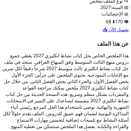
📂 نوع الملف:
ملخص
📅 السنة:
2027
📊 الإحصائيات:
68
⬇️
170
👁️
تحميل الآن 📥
عن هذا الملف
هذا الملخص الخاص بحل كتاب نشاط انكليزي 2027 يغطي جميع
دروس منهج الثالث المتوسط وفق المنهاج العراقي. ستجد في ملف
حل كتاب نشاط انكليزي ثالث متوسط 2027 شرحاً دقيقاً لكل تمرين
مع الإجابات النموذجية. يحتوي الملخص على جزأين: الجزء الأول
يخص الفصل الأول، والجزء الثاني يخص الفصل الثاني. من خلال حل
كتاب نشاط انكليزي 2027 ملخص يمكنك مراجعة القواعد
والمفردات بشكل منظم وسريع. هذه النسخة الحديثة من حل كتاب
نشاط انكليزي 2027 مصممة لتساعدك على التميز في الامتحانات
الشهرية والنهائية. نوصي باستخدام هذا الحل كمرجع رئيسي أثناء
المذاكرة اليومية لضمان فهم عميق للدروس. الملف يقدم حلولاً لكل
أسئلة النشاط مع تلميحات إضافية لتحسين مهارات الاستماع
والقراءة والكتابة. بفضل هذا الملخص ستتمكن من تغطية المنهج