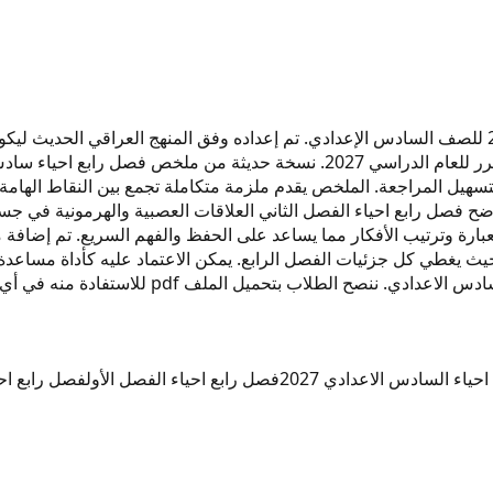
يغطي هذا الملخص جميع المفاهيم الأساسية في فصل رابع أحياء 2027 للصف السادس الإعدادي. تم إعداده وف
الفصل الرابع شرحاً مفصلاً للجهاز العصبي ووظائفه الحيوية كما هو مقرر للعام ال
ء ثاني لتسهيل المراجعة. الملخص يقدم ملزمة متكاملة تجمع بين النقاط الهام
ح فصل رابع احياء الفصل الثاني العلاقات العصبية والهرمونية في جس
لعبارة وترتيب الأفكار مما يساعد على الحفظ والفهم السريع. تم إضاف
لملف pdf للاستفادة منه في أي وقت دون الحاجة للاتصال بالإنترنت.
حياء السادس الاعدادي 2027
فصل رابع احياء الفصل الأول
فصل رابع احي