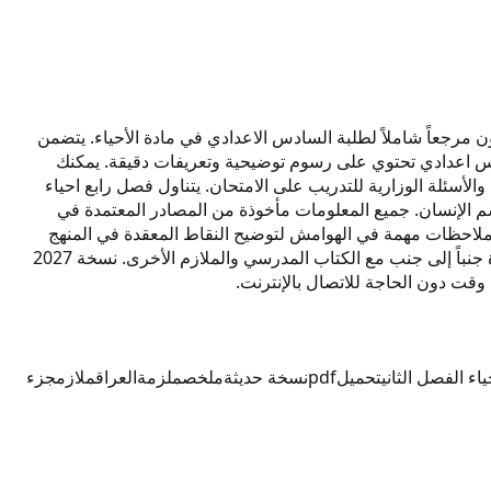
ق المنهج العراقي الحديث ليكون مرجعاً شاملاً لطلبة السادس الاعدادي في مادة الأحياء. يتضمن
دراسي 2027. نسخة حديثة من ملخص فصل رابع احياء سادس اعدادي تحتوي على رسوم توضيحية وتعريفات دقيقة. يمكنك
ة والأسئلة الوزارية للتدريب على الامتحان. يتناول فصل رابع احياء
م الإنسان. جميع المعلومات مأخوذة من المصادر المعتمدة في
ة ملاحظات مهمة في الهوامش لتوضيح النقاط المعقدة في المنهج
الدراسي للأحياء. المللخص مناسب للمراجعة النهائية قبل الامتحانات حيث يغطي كل جزئيات الفصل الرابع. يمكن الاعتماد عليه كأداة مساعدة جنباً إلى جنب مع الكتاب المدرسي والملازم الأخرى. نسخة 2027
اء الفصل الثاني
تحميل
pdf
نسخة حديثة
ملخص
ملزمة
العراق
ملازم
جزء