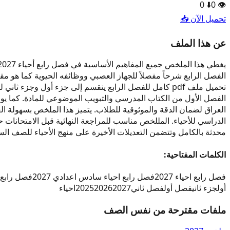
0
⬇️
0
👁️
تحميل الآن 📥
عن هذا الملف
تحميل ملف pdf كامل للفصل الرابع ينقسم إلى جزء أول وجز
الفصل الأول من الكتاب المدرسي والتبويب الموضوعي للمادة. كما يوض
العراق لضمان الدقة والموثوقية للطلاب. يتميز هذا الملخص بسهولة ا
محدثة بالكامل وتتضمن التعديلات الأخيرة على منهج الأحياء للصف السادس الاعدادي. ننصح الطلاب بتحميل ا
الكلمات المفتاحية:
فصل رابع احياء 2027
فصل رابع احياء سادس اعدادي 2027
فصل رابع ا
أول
جزء ثاني
فصل أول
فصل ثاني
2027
2026
2025
احياء
ملفات مقترحة من نفس الصف