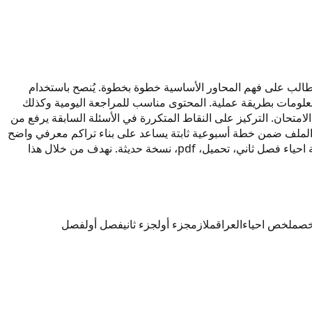
تم إعداد المحتوى ليكون مرجعاً دراسياً يساعد الطالب على فهم المحاور الأساسية خطوة بخطوة. يُنصح باستخدام
المعلومات بطريقة عملية. المحتوى مناسب للمراجعة اليومية وكذلك
امتحان. التركيز على النقاط المتكررة في الأسئلة السابقة يرفع من
الملف ضمن خطة أسبوعية ثابتة يساعد على بناء تراكم معرفي واضح
ومنظم. كلمات مرتبطة بالمحتوى: الوراثة احياء 2027، الوراثة احياء سادس 2027، ملخص الوراثة احياء 2027، الوراثة احياء فصل أول، الوراثة احياء فصل ثاني، تحميل، pdf، نسخة حديثة. نهدف من خلال هذا
خص
ملخص احياء
العراق
ملازم
جزء أول
جزء ثاني
فصل أول
فصل