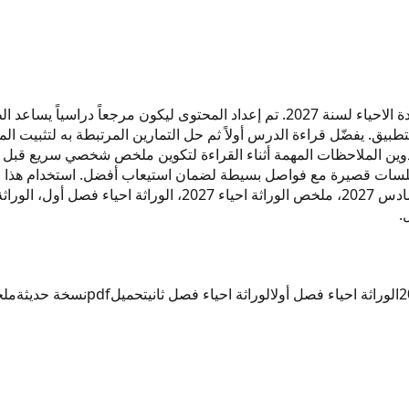
هذا ملخص بعنوان "الوراثة" مخصص لطلاب السادس الإعدادي في مادة الاحياء لسنة 2027. 
تطبيق. يفضّل قراءة الدرس أولاً ثم حل التمارين المرتبطة به لتثبيت 
دوين الملاحظات المهمة أثناء القراءة لتكوين ملخص شخصي سريع قبل ال
ى جلسات قصيرة مع فواصل بسيطة لضمان استيعاب أفضل. استخدام هذا 
.
الوراثة احياء فصل أول
الوراثة احياء فصل ثاني
تحميل
pdf
نسخة حديثة
مل