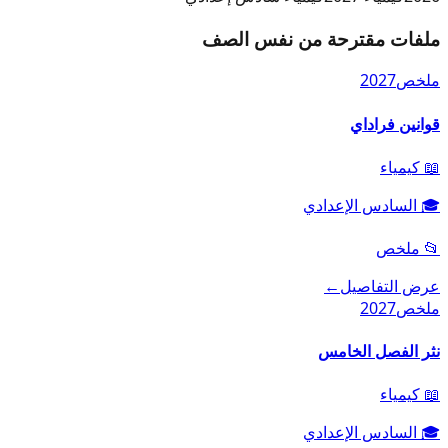
ملفات مقترحة من نفس الصف
ملخص
2027
قوانين فراداي
📖
كيمياء
🎓
السادس الإعدادي
📂
ملخص
عرض التفاصيل
←
ملخص
2027
نثر الفصل الخامس
📖
كيمياء
🎓
السادس الإعدادي