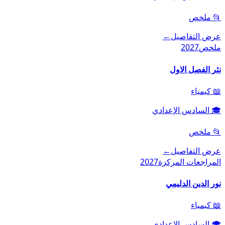
📂
ملخص
عرض التفاصيل
←
ملخص
2027
نثر الفصل الاول
📖
كيمياء
🎓
السادس الإعدادي
📂
ملخص
عرض التفاصيل
←
المراجعات المركزة
2027
نور الدين الدليمي
📖
كيمياء
🎓
السادس الإعدادي