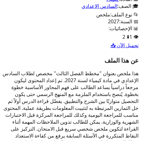
🎓 الصف:
السادس الإعدادي
📂 نوع الملف:
ملخص
📅 السنة:
2027
📊 الإحصائيات:
2
⬇️
1
👁️
تحميل الآن 📥
عن هذا الملف
هذا ملخص بعنوان "مخطط الفصل الثالث" مخصص لطلاب السادس
الإعدادي في مادة كيمياء لسنة 2027. تم إعداد المحتوى ليكون
مرجعاً دراسياً يساعد الطالب على فهم المحاور الأساسية خطوة
بخطوة. يُنصح باستخدام الملزمة مع المنهج الرسمي حتى يكون
التحصيل متوازنًا بين الشرح والتطبيق. يفضّل قراءة الدرس أولاً ثم
حل التمارين المرتبطة به لتثبيت المعلومات بطريقة عملية. المحتوى
مناسب للمراجعة اليومية وكذلك للمراجعة المركزة قبل الاختبارات
الشهرية والوزارية. يمكن للطالب تدوين الملاحظات المهمة أثناء
القراءة لتكوين ملخص شخصي سريع قبل الامتحان. التركيز على
النقاط المتكررة في الأسئلة السابقة يرفع من كفاءة الاستعداد