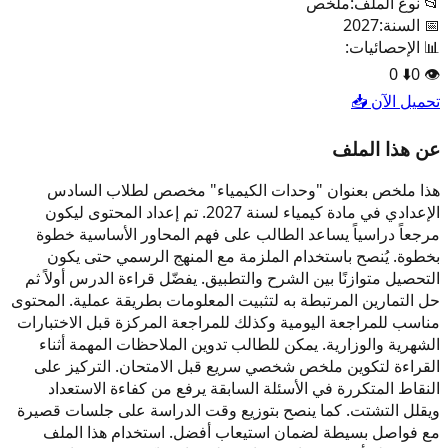
📂 نوع الملف:
ملخص
📅 السنة:
2027
📊 الإحصائيات:
0
⬇️
0
👁️
تحميل الآن 📥
عن هذا الملف
هذا ملخص بعنوان "وحدات الكيمياء" مخصص لطلاب السادس
الإعدادي في مادة كيمياء لسنة 2027. تم إعداد المحتوى ليكون
مرجعاً دراسياً يساعد الطالب على فهم المحاور الأساسية خطوة
بخطوة. يُنصح باستخدام الملزمة مع المنهج الرسمي حتى يكون
التحصيل متوازنًا بين الشرح والتطبيق. يفضّل قراءة الدرس أولاً ثم
حل التمارين المرتبطة به لتثبيت المعلومات بطريقة عملية. المحتوى
مناسب للمراجعة اليومية وكذلك للمراجعة المركزة قبل الاختبارات
الشهرية والوزارية. يمكن للطالب تدوين الملاحظات المهمة أثناء
القراءة لتكوين ملخص شخصي سريع قبل الامتحان. التركيز على
النقاط المتكررة في الأسئلة السابقة يرفع من كفاءة الاستعداد
ويقلل التشتت. كما ينصح بتوزيع وقت الدراسة على جلسات قصيرة
مع فواصل بسيطة لضمان استيعاب أفضل. استخدام هذا الملف