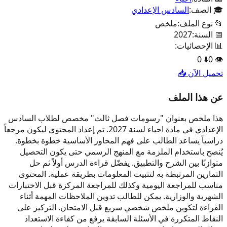
🎓 الصف:
السادس الإعدادي
📂 نوع الملف:
ملخص
📅 السنة:
2027
📊 الإحصائيات:
0
⬇️
0
👁️
تحميل الآن 📥
عن هذا الملف
هذا ملخص بعنوان "رسومات فصل ثالث" مخصص لطلاب السادس
الإعدادي في مادة احياء لسنة 2027. تم إعداد المحتوى ليكون مرجعاً
دراسياً يساعد الطالب على فهم المحاور الأساسية خطوة بخطوة.
يُنصح باستخدام الملزمة مع المنهج الرسمي حتى يكون التحصيل
متوازنًا بين الشرح والتطبيق. يفضّل قراءة الدرس أولاً ثم حل
التمارين المرتبطة به لتثبيت المعلومات بطريقة عملية. المحتوى
مناسب للمراجعة اليومية وكذلك للمراجعة المركزة قبل الاختبارات
الشهرية والوزارية. يمكن للطالب تدوين الملاحظات المهمة أثناء
القراءة لتكوين ملخص شخصي سريع قبل الامتحان. التركيز على
النقاط المتكررة في الأسئلة السابقة يرفع من كفاءة الاستعداد