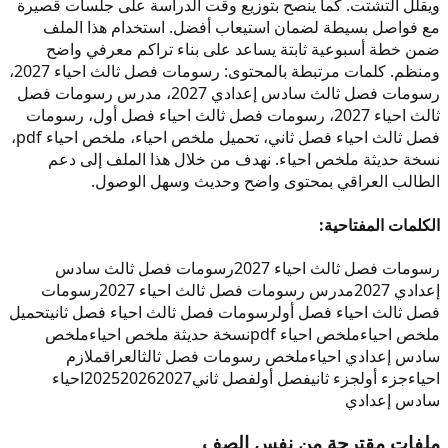
ويقلل التشتت. كما ينصح بتوزيع وقت الدراسة على جلسات قصيرة
مع فواصل بسيطة لضمان استيعاب أفضل. استخدام هذا الملف
ضمن خطة أسبوعية ثابتة يساعد على بناء تراكم معرفي واضح
ومنظم. كلمات مرتبطة بالمحتوى: رسومات فصل ثالث احياء 2027،
رسومات فصل ثالث سادس إعدادي 2027، مدرس رسومات فصل
ثالث احياء 2027، رسومات فصل ثالث احياء فصل أول، رسومات
فصل ثالث احياء فصل ثاني، تحميل ملخص احياء، ملخص احياء pdf،
نسخة حديثة ملخص احياء. نهدف من خلال هذا الملف إلى دعم
الطالب العراقي بمحتوى واضح وحديث وسهل الوصول.
الكلمات المفتاحية:
رسومات فصل ثالث احياء 2027
رسومات فصل ثالث سادس
إعدادي 2027
مدرس رسومات فصل ثالث احياء 2027
رسومات
فصل ثالث احياء فصل أول
رسومات فصل ثالث احياء فصل ثاني
تحميل
ملخص احياء
ملخص احياء pdf
نسخة حديثة ملخص احياء
ملخص
سادس إعدادي احياء
ملخص رسومات فصل ثالث
العراق
ملازم
احياء
جزء أول
جزء ثاني
فصل أول
فصل ثاني
2027
2026
2025
احياء
سادس إعدادي
ملفات مقترحة من نفس الصف