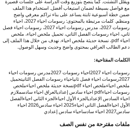
ويقلل التشتت. كما ينصح بتوزيع وقت الدراسة على جلسات قصيرة
مع فواصل بسيطة لضمان استيعاب أفضل. استخدام هذا الملف
ضمن خطة أسبوعية ثابتة يساعد على بناء تراكم معرفي واضح
ومنظم. كلمات مرتبطة بالمحتوى: رسومات احياء 2027، احياء
رسومات 2027، مدرس رسومات احياء 2027، رسومات احياء فصل
ثاني، احياء رسومات الفصل الثاني، تحميل ملخص احياء، ملخص
احياء pdf، نسخة حديثة ملخص احياء. نهدف من خلال هذا الملف إلى
دعم الطالب العراقي بمحتوى واضح وحديث وسهل الوصول.
الكلمات المفتاحية:
رسومات احياء 2027
احياء رسومات 2027
مدرس رسومات احياء
2027
رسومات احياء فصل ثاني
احياء رسومات الفصل الثاني
تحميل
ملخص احياء
ملخص احياء pdf
نسخة حديثة ملخص احياء
ملخص
رسومات احياء
pdf احياء سادس إعدادي
العراق احياء سادس
ملازم
احياء السادس الإعدادي
الجزء الأول احياء
الجزء الثاني احياء
الفصل
الأول احياء
الفصل الثاني احياء
2025 احياء سادس
2026 احياء
سادس
2027 احياء سادس
احياء سادس إعدادي
ملفات مقترحة من نفس الصف