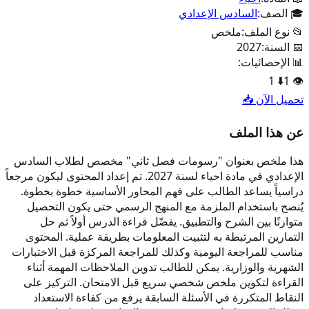
🎓 الصف:
السادس الإعدادي
📂 نوع الملف:
ملخص
📅 السنة:
2027
📊 الإحصائيات:
1
⬇️
1
👁️
تحميل الآن 📥
عن هذا الملف
هذا ملخص بعنوان "رسومات فصل ثاني" مخصص لطلاب السادس
الإعدادي في مادة احياء لسنة 2027. تم إعداد المحتوى ليكون مرجعاً
دراسياً يساعد الطالب على فهم المحاور الأساسية خطوة بخطوة.
يُنصح باستخدام الملزمة مع المنهج الرسمي حتى يكون التحصيل
متوازنًا بين الشرح والتطبيق. يفضّل قراءة الدرس أولاً ثم حل
التمارين المرتبطة به لتثبيت المعلومات بطريقة عملية. المحتوى
مناسب للمراجعة اليومية وكذلك للمراجعة المركزة قبل الاختبارات
الشهرية والوزارية. يمكن للطالب تدوين الملاحظات المهمة أثناء
القراءة لتكوين ملخص شخصي سريع قبل الامتحان. التركيز على
النقاط المتكررة في الأسئلة السابقة يرفع من كفاءة الاستعداد