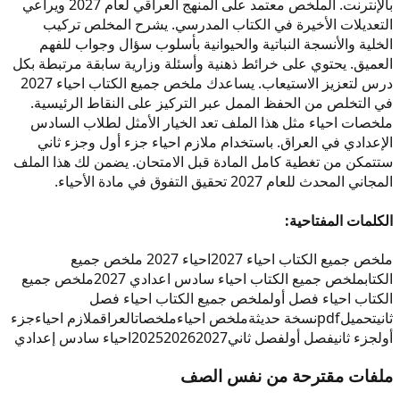
بالإنترنت. الملخص معتمد على المنهج العراقي لعام 2027 ويراعي
التعديلات الأخيرة في الكتاب المدرسي. يشرح المخلص تركيب
الخلية والأنسجة النباتية والحيوانية بأسلوب سؤال وجواب للفهم
العميق. يحتوي على خرائط ذهنية وأسئلة وزارية سابقة مرتبطة بكل
درس لتعزيز الاستيعاب. يساعدك ملخص جميع الكتاب احياء 2027
في التخلص من الحفظ الممل عبر التركيز على النقاط الرئيسية.
ملخصات احياء مثل هذا الملف تعد الخيار الأمثل لطلاب السادس
الإعدادي في العراق. باستخدام ملازم احياء جزء أول وجزء ثاني
ستتمكن من تغطية كامل المادة قبل الامتحان. يضمن لك هذا الملف
المجاني المحدث للعام 2027 تحقيق التفوق في مادة الأحياء.
الكلمات المفتاحية:
ملخص جميع الكتاب احياء 2027
احياء 2027 ملخص جميع
الكتاب
ملخص جميع الكتاب احياء سادس اعدادي 2027
ملخص جميع
الكتاب احياء فصل أول
ملخص جميع الكتاب احياء فصل
ثاني
تحميل
pdf
نسخة حديثة
ملخص احياء
ملخصات
العراق
ملازم احياء
جزء
أول
جزء ثاني
فصل أول
فصل ثاني
2027
2026
2025
احياء سادس إعدادي
ملفات مقترحة من نفس الصف