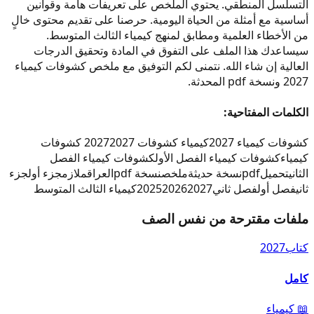
التسلسل المنطقي. يحتوي الملخص على تعريفات هامة وقوانين
أساسية مع أمثلة من الحياة اليومية. حرصنا على تقديم محتوى خالٍ
من الأخطاء العلمية ومطابق لمنهج كيمياء الثالث المتوسط.
سيساعدك هذا الملف على التفوق في المادة وتحقيق الدرجات
العالية إن شاء الله. نتمنى لكم التوفيق مع ملخص كشوفات كيمياء
2027 ونسخة pdf المحدثة.
الكلمات المفتاحية:
كشوفات كيمياء 2027
كيمياء كشوفات 2027
2027 كشوفات
كيمياء
كشوفات كيمياء الفصل الأول
كشوفات كيمياء الفصل
الثاني
تحميل
pdf
نسخة حديثة
ملخص
نسخة pdf
العراق
ملازم
جزء أول
جزء
ثاني
فصل أول
فصل ثاني
2027
2026
2025
كيمياء الثالث المتوسط
ملفات مقترحة من نفس الصف
كتاب
2027
كامل
📖
كيمياء