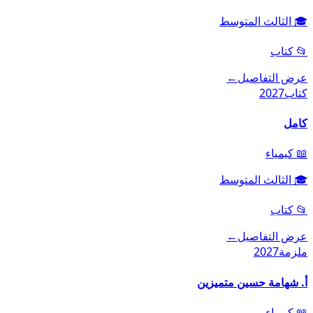
🎓
الثالث المتوسط
📂
كتاب
عرض التفاصيل
←
كتاب
2027
كامل
📖
كيمياء
🎓
الثالث المتوسط
📂
كتاب
عرض التفاصيل
←
ملزمة
2027
أ. شهامة حسين متميزين
📖
كيمياء