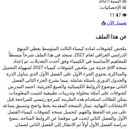
📅 السنة:
2027
📊 الإحصائيات:
11
⬇️
7
👁️
تحميل الآن 📥
عن هذا الملف
ملخص كشوفات لمادة كيمياء الثالث المتوسط يغطي المنهج
الدراسي العراقي لعام 2027. ستجد في هذا الملف شرحاً مبسطاً
للمفاهيم الأساسية في الكيمياء وفق أحدث التعديلات. تم إعداد
نسخة pdf حديثة من ملخص كشوفات كيمياء 2027 لسهولة التحميل
والمذاكرة. يحتوي الجزء الأول على الفصل الأول الذي يتناول الذرة
والجدول الدوري بأسئلة شاملة. بينما يشرح الجزء الثاني الفصل
الثاني موضوع الروابط الكيميائية والصيغ الجزيئية. اعتمد المدرس
كشوفات على أمثلة محلولة وتدريبات تطبيقية لتثبيت المعلومات.
يمكن للطالب استخدام هذه الملزمة كمرجع رئيسي للمراجعة قبل
الامتحانات النهائية. تمتاز النسخة المقدمة بخط واضح وتنسيق يساعد
على سرعة الحفظ والفهم. لتحميل نسخة كشوفات كيمياء الفصل
الأول والفصل الثاني ابحث في موقعنا عن الروابط المتاحة. ننصح
بدراسة الفصل الأول أولاً ثم الانتقال إلى الفصل الثاني لضمان