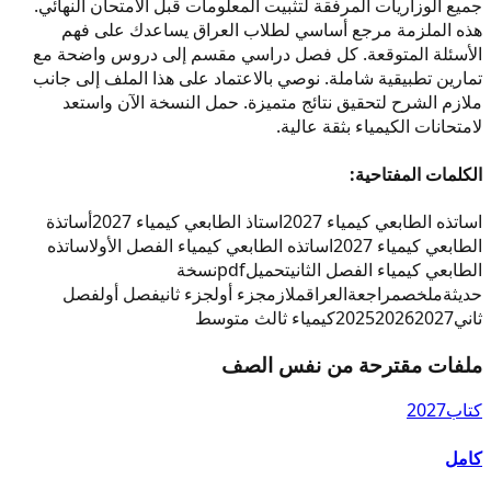
جميع الوزاريات المرفقة لتثبيت المعلومات قبل الامتحان النهائي.
هذه الملزمة مرجع أساسي لطلاب العراق يساعدك على فهم
الأسئلة المتوقعة. كل فصل دراسي مقسم إلى دروس واضحة مع
تمارين تطبيقية شاملة. نوصي بالاعتماد على هذا الملف إلى جانب
ملازم الشرح لتحقيق نتائج متميزة. حمل النسخة الآن واستعد
لامتحانات الكيمياء بثقة عالية.
الكلمات المفتاحية:
اساتذه الطابعي كيمياء 2027
استاذ الطابعي كيمياء 2027
أساتذة
الطابعي كيمياء 2027
اساتذه الطابعي كيمياء الفصل الأول
اساتذه
الطابعي كيمياء الفصل الثاني
تحميل
pdf
نسخة
حديثة
ملخص
مراجعة
العراق
ملازم
جزء أول
جزء ثاني
فصل أول
فصل
ثاني
2027
2026
2025
كيمياء ثالث متوسط
ملفات مقترحة من نفس الصف
كتاب
2027
كامل