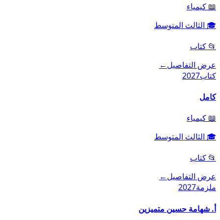
📖
كيمياء
🎓
الثالث المتوسط
📂
كتاب
عرض التفاصيل
←
كتاب
2027
كامل
📖
كيمياء
🎓
الثالث المتوسط
📂
كتاب
عرض التفاصيل
←
ملزمة
2027
أ. شهامة حسين متميزين