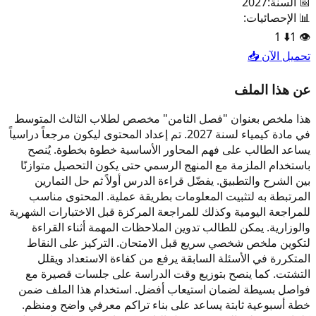
📅 السنة:
2027
📊 الإحصائيات:
1
⬇️
1
👁️
تحميل الآن 📥
عن هذا الملف
هذا ملخص بعنوان "فصل الثامن" مخصص لطلاب الثالث المتوسط
في مادة كيمياء لسنة 2027. تم إعداد المحتوى ليكون مرجعاً دراسياً
يساعد الطالب على فهم المحاور الأساسية خطوة بخطوة. يُنصح
باستخدام الملزمة مع المنهج الرسمي حتى يكون التحصيل متوازنًا
بين الشرح والتطبيق. يفضّل قراءة الدرس أولاً ثم حل التمارين
المرتبطة به لتثبيت المعلومات بطريقة عملية. المحتوى مناسب
للمراجعة اليومية وكذلك للمراجعة المركزة قبل الاختبارات الشهرية
والوزارية. يمكن للطالب تدوين الملاحظات المهمة أثناء القراءة
لتكوين ملخص شخصي سريع قبل الامتحان. التركيز على النقاط
المتكررة في الأسئلة السابقة يرفع من كفاءة الاستعداد ويقلل
التشتت. كما ينصح بتوزيع وقت الدراسة على جلسات قصيرة مع
فواصل بسيطة لضمان استيعاب أفضل. استخدام هذا الملف ضمن
خطة أسبوعية ثابتة يساعد على بناء تراكم معرفي واضح ومنظم.