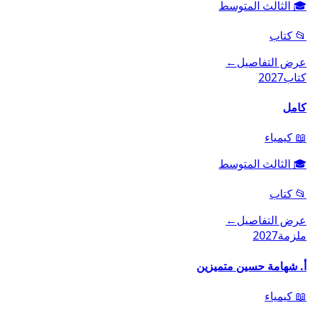
🎓
الثالث المتوسط
📂
كتاب
عرض التفاصيل
←
كتاب
2027
كامل
📖
كيمياء
🎓
الثالث المتوسط
📂
كتاب
عرض التفاصيل
←
ملزمة
2027
أ. شهامة حسين متميزين
📖
كيمياء