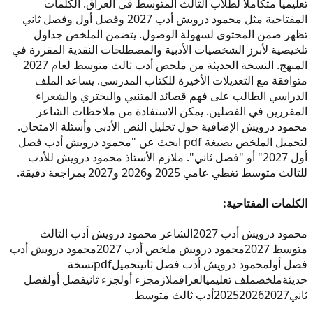
تعليمياً متكاملاً لطلاب الثالث المتوسط في العراق. الكلمات
المفتاحية مثل محمود درويش أدب 2027 وفصل أول وفصل ثاني
تظهر ضمن المحتوى لسهولة الوصول. يتضمن الملخص جداول
تلخيصية لأبرز الشخصيات الأدبية والمصطلحات النقدية المقررة في
المنهج. النسخة الحديثة من ملخص أدب ثالث متوسط لعام 2027
متوافقة مع التعديلات الأخيرة للكتاب المدرسي. يساعد الملف
الدراسي الطالب على فهم قصائد المتنبي والبحتري والشعراء
المقررين في الفصلين. يمكن الاستفادة من ملاحظات الشاعر
محمود درويش الإضافية حول تحليل النص الأدبي وأسئلة الامتحان.
لتحميل الملخص بصيغة pdf ابحث عن "محمود درويش أدب فصل
أول 2027" أو "فصل ثاني". ملازم الأستاذ محمود درويش للأدب
للثالث متوسط تغطي عامي 2025 و2026 و2027 بمراجعة دقيقة.
الكلمات المفتاحية:
محمود درويش أدب 2027
الشاعر محمود درويش أدب الثالث
متوسط 2027
محمود درويش ملخص أدب 2027
محمود درويش أدب
فصل أول
محمود درويش أدب فصل ثاني
تحميل
pdf
نسخة
حديثة
ملخص
ملف تعليمي
العراق
ملازم
جزء أول
جزء ثاني
فصل أول
فصل
ثاني
2027
2026
2025
أدب ثالث متوسط