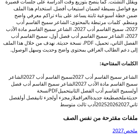
ويقلل التشتت. كما ينصح بتوزيع وقت الدراسة على جلسات قصيرة
مع فواصل بسيطة لضمان استيعاب أفضل. استخدام هذا الملف
ضمن خطة أسبوعية ثابتة يساعد على بناء تراكم معرفي واضح
ومنظم. كلمات مرتبطة بالمحتوى: الشاعر سميح القاسم أدب
2027، سميح القاسم أدب 2027، الشاعر سميح القاسم مادة الأدب
2027، الشاعر سميح القاسم أدب فصل أول، سميح القاسم أدب
الفصل الثاني، تحميل، PDF، نسخة حديثة. نهدف من خلال هذا الملف
إلى دعم الطالب العراقي بمحتوى واضح وحديث وسهل الوصول.
الكلمات المفتاحية:
الشاعر سميح القاسم أدب 2027
سميح القاسم أدب 2027
الشاعر
سميح القاسم مادة الأدب 2027
الشاعر سميح القاسم أدب فصل
أول
سميح القاسم أدب الفصل الثاني
تحميل
PDF
نسخة
حديثة
ملخص
طبعة جديدة
العراق
ملازم
جزء أول
جزء ثاني
فصل أول
فصل
ثاني
2027
2026
2025
أدب ثالث متوسط
ملفات مقترحة من نفس الصف
ملخص
2027