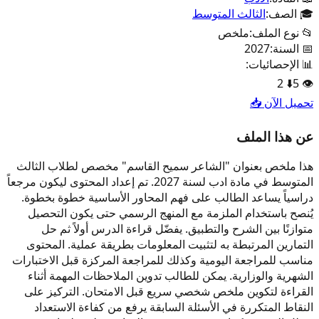
🎓 الصف:
الثالث المتوسط
📂 نوع الملف:
ملخص
📅 السنة:
2027
📊 الإحصائيات:
2
⬇️
5
👁️
تحميل الآن 📥
عن هذا الملف
هذا ملخص بعنوان "الشاعر سميح القاسم" مخصص لطلاب الثالث
المتوسط في مادة ادب لسنة 2027. تم إعداد المحتوى ليكون مرجعاً
دراسياً يساعد الطالب على فهم المحاور الأساسية خطوة بخطوة.
يُنصح باستخدام الملزمة مع المنهج الرسمي حتى يكون التحصيل
متوازنًا بين الشرح والتطبيق. يفضّل قراءة الدرس أولاً ثم حل
التمارين المرتبطة به لتثبيت المعلومات بطريقة عملية. المحتوى
مناسب للمراجعة اليومية وكذلك للمراجعة المركزة قبل الاختبارات
الشهرية والوزارية. يمكن للطالب تدوين الملاحظات المهمة أثناء
القراءة لتكوين ملخص شخصي سريع قبل الامتحان. التركيز على
النقاط المتكررة في الأسئلة السابقة يرفع من كفاءة الاستعداد