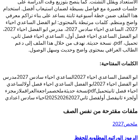
الاستعداد ويقلل التشتت. كما ينصح بتوزيع وقت الدراسة على
جلسات قصيرة مع فواصل بسيطة لضمان استيعاب أفضل. استخدام
هذا الملف ضمن خطة أسبوعية ثابتة يساعد على بناء تراكم معرفي
واضح ومنظم. كلمات مرتبطة بالمحتوى: ابو الفضل الساعدي احياء
2027، الساعدي احياء سادس 2027، مدرس ابو الفضل احياء 2027،
ابو الفضل الساعدي احياء فصل أول، الساعدي احياء فصل ثاني،
تحميل، pdf، نسخة حديثة. نهدف من خلال هذا الملف إلى دعم
الطالب العراقي بمحتوى واضح وحديث وسهل الوصول.
الكلمات المفتاحية:
ابو الفضل الساعدي احياء 2027
الساعدي احياء سادس 2027
مدرس
ابو الفضل احياء 2027
ابو الفضل الساعدي احياء فصل أول
الساعدي
احياء فصل ثاني
تحميل
pdf
نسخة حديثة
ملخص
مراجعة
العراق
ملازم
جزء
أول
جزء ثاني
فصل أول
فصل ثاني
2027
2026
2025
احياء سادس اعدادي
ملفات مقترحة من نفس الصف
ملخص
2027
الرموز الوراثيه المطلوبه للحفظ