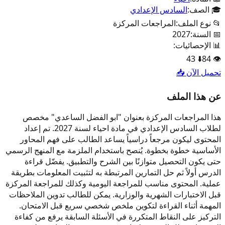
🎓 الصف:
السادس الإعدادي
📂 نوع الملف:
المراجعات المركزة
📅 السنة:
2027
📊 الإحصائيات:
43
⬇️
84
👁️
تحميل الآن 📥
عن هذا الملف
هذا المراجعات المركزة بعنوان "ابو الفضل الساعدي" مخصص
لطلاب السادس الإعدادي في مادة احياء لسنة 2027. تم إعداد
المحتوى ليكون مرجعاً دراسياً يساعد الطالب على فهم المحاور
الأساسية خطوة بخطوة. يُنصح باستخدام الملزمة مع المنهج الرسمي
حتى يكون التحصيل متوازنًا بين الشرح والتطبيق. يفضّل قراءة
الدرس أولاً ثم حل التمارين المرتبطة به لتثبيت المعلومات بطريقة
عملية. المحتوى مناسب للمراجعة اليومية وكذلك للمراجعة المركزة
قبل الاختبارات الشهرية والوزارية. يمكن للطالب تدوين الملاحظات
المهمة أثناء القراءة لتكوين ملخص شخصي سريع قبل الامتحان.
التركيز على النقاط المتكررة في الأسئلة السابقة يرفع من كفاءة