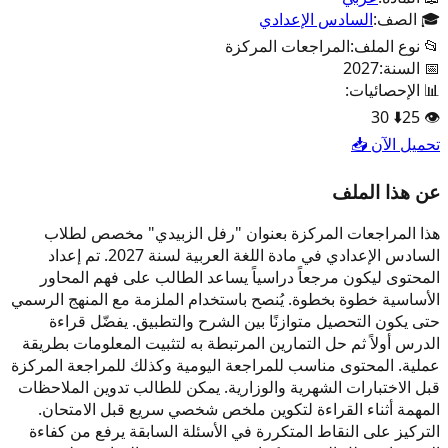
🎓 الصف:
السادس الإعدادي
📂 نوع الملف:
المراجعات المركزة
📅 السنة:
2027
📊 الإحصائيات:
30
⬇️
25
👁️
تحميل الآن 📥
عن هذا الملف
هذا المراجعات المركزة بعنوان "رفل الزبيدي" مخصص لطلاب
السادس الإعدادي في مادة اللغة العربية لسنة 2027. تم إعداد
المحتوى ليكون مرجعاً دراسياً يساعد الطالب على فهم المحاور
الأساسية خطوة بخطوة. يُنصح باستخدام الملزمة مع المنهج الرسمي
حتى يكون التحصيل متوازنًا بين الشرح والتطبيق. يفضّل قراءة
الدرس أولاً ثم حل التمارين المرتبطة به لتثبيت المعلومات بطريقة
عملية. المحتوى مناسب للمراجعة اليومية وكذلك للمراجعة المركزة
قبل الاختبارات الشهرية والوزارية. يمكن للطالب تدوين الملاحظات
المهمة أثناء القراءة لتكوين ملخص شخصي سريع قبل الامتحان.
التركيز على النقاط المتكررة في الأسئلة السابقة يرفع من كفاءة