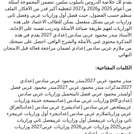
يقدم لك خلاصة الدروس بأسلوب سلس. تتضمن المجموعة أسئلة
من أعوام 2025 و2026 و2027 لتغطية أكبر قدر من الأفكار. الملف
منظم حسب الفصول، حيث فصل أول وزاريات عربي وفصل ثاني
وزاريات عربي بشكل منفصل. يمكن للطالب الاعتماد على هذه
الوزاريات لفهم طريقة صياغة الأسئلة وتدريب نفسه على الإجابة.
الأستاذ منذر محمود عربي سادس إعدادي 2027 يقدم في هذه
المذكرة محتوى غني بالأمثلة والشرح الوافي. احصل على نسختك
من ملازم عربي سادس إعدادي لضمان مراجعة فعالة قبل الامتحان
النهائي.
الكلمات المفتاحية:
منذر محمود عربي 2027
منذر محمود عربي سادس إعدادي
2027
مذكرات منذر محمود عربي 2027
منذر محمود عربي فصل
أول
منذر محمود عربي فصل ثاني
تحميل وزاريات عربي سادس
إعدادي
pdf وزاريات عربي سادس إعدادي
نسخة حديثة وزاريات
عربي
ملخص عربي سادس إعدادي
شرح عربي سادس إعدادي
العراق
عربي وزاريات
ملازم عربي سادس إعدادي
جزء أول وزاريات عربي
جزء
ثاني وزاريات عربي
فصل أول وزاريات عربي
فصل ثاني وزاريات
عربي
2025 وزاريات عربي
2026 وزاريات عربي
2027 وزاريات
عربي
عربي سادس إعدادي