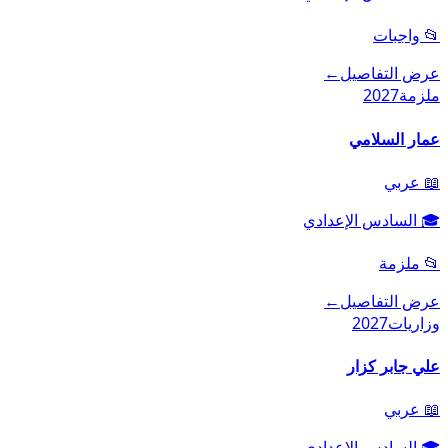
📂
واجبات
عرض التفاصيل
←
ملزمة
2027
عمار السلامي
📖
عربي
🎓
السادس الإعدادي
📂
ملزمة
عرض التفاصيل
←
وزاريات
2027
علي جابر كزار
📖
عربي
🎓
السادس الإعدادي