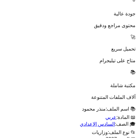
⭐
جودة عالية
محتوى مراجع ودقيق
🚀
تحميل سريع
متاح على تيليجرام
📚
مكتبة شاملة
آلاف الملفات المتنوعة
📚 اسم الملف:
منذر محمود
📖 المادة:
عربي
🎓 الصف:
السادس الإعدادي
📂 نوع الملف:
وزاريات