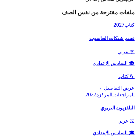
ملفات مقترحة من نفس الصف
كتاب
2027
قسم شبكات الحاسوب
📖
عربي
🎓
السادس الإعدادي
📂
كتاب
عرض التفاصيل
←
المراجعات المركزة
2027
التلفزيون التربوي
📖
عربي
🎓
السادس الإعدادي