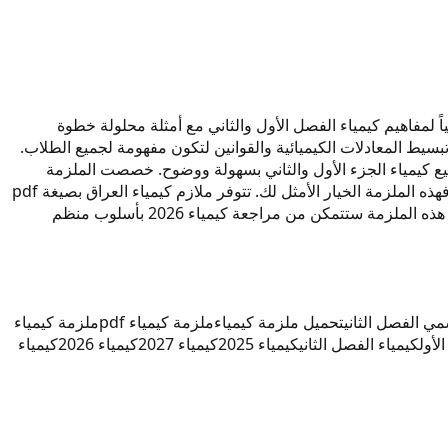
لزمة شرحاً وافياً لمفاهيم كيمياء الفصل الأول والثاني مع أمثلة محلولة خطوة
الهاشمي على تبسيط المعادلات الكيميائية والقوانين لتكون مفهومة لجميع الطلاب.
 على فهم مواضيع كيمياء الجزء الأول والثاني بسهولة ووضوح. خصصت الملزمة
فصولاً مستقلة لكل من كيمياء الفصل الأول وكيمياء الفصل الثاني مع تمارين شاملة. إذا كنت تبحث عن ملخص كيمياء سادس إعدادي دقيق، فهذه الملزمة الخيار الأمثل لك. تتوفر ملازم كيمياء العراق بصيغة pdf
عالية الجودة قابلة للتحميل والطباعة. راعى الأستاذ فاضل الهاشمي توزيع الدرس على وحدات متسلسلة تغطي جميع أجزاء المنهج. باستخدام هذه الملزمة ستتمكن من مراجعة كيمياء 2026 بأسلوب منظم
ي الفصل الثاني
تحميل ملزمة كيمياء
ملزمة كيمياء pdf
ملزمة كيمياء
لأول
كيمياء الفصل الثاني
كيمياء 2025
كيمياء 2027
كيمياء 2026
كيمياء