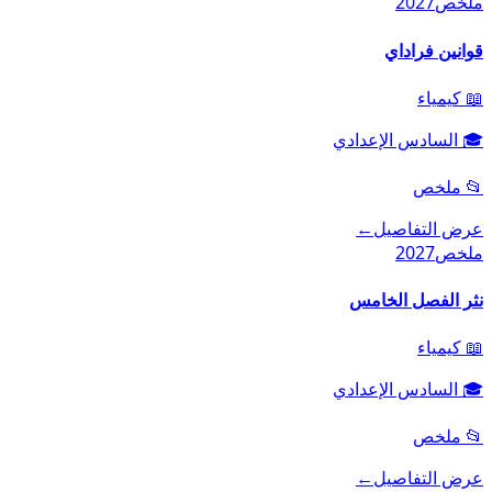
ملخص
2027
قوانين فراداي
📖
كيمياء
🎓
السادس الإعدادي
📂
ملخص
عرض التفاصيل
←
ملخص
2027
نثر الفصل الخامس
📖
كيمياء
🎓
السادس الإعدادي
📂
ملخص
عرض التفاصيل
←