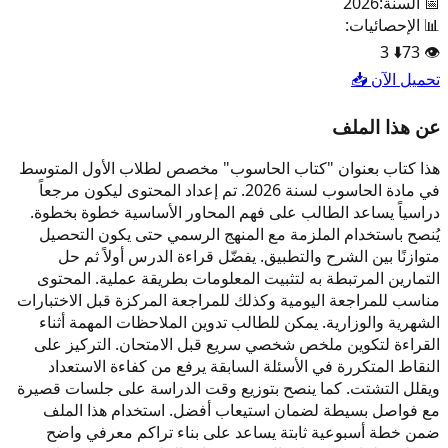
📅 السنة:
2026
📊 الإحصائيات:
3
⬇️
73
👁️
تحميل الآن 📥
عن هذا الملف
هذا كتاب بعنوان "كتاب الحاسوب" مخصص لطلاب الأول المتوسط
في مادة الحاسوب لسنة 2026. تم إعداد المحتوى ليكون مرجعاً
دراسياً يساعد الطالب على فهم المحاور الأساسية خطوة بخطوة.
يُنصح باستخدام الملزمة مع المنهج الرسمي حتى يكون التحصيل
متوازنًا بين الشرح والتطبيق. يفضّل قراءة الدرس أولاً ثم حل
التمارين المرتبطة به لتثبيت المعلومات بطريقة عملية. المحتوى
مناسب للمراجعة اليومية وكذلك للمراجعة المركزة قبل الاختبارات
الشهرية والوزارية. يمكن للطالب تدوين الملاحظات المهمة أثناء
القراءة لتكوين ملخص شخصي سريع قبل الامتحان. التركيز على
النقاط المتكررة في الأسئلة السابقة يرفع من كفاءة الاستعداد
ويقلل التشتت. كما ينصح بتوزيع وقت الدراسة على جلسات قصيرة
مع فواصل بسيطة لضمان استيعاب أفضل. استخدام هذا الملف
ضمن خطة أسبوعية ثابتة يساعد على بناء تراكم معرفي واضح