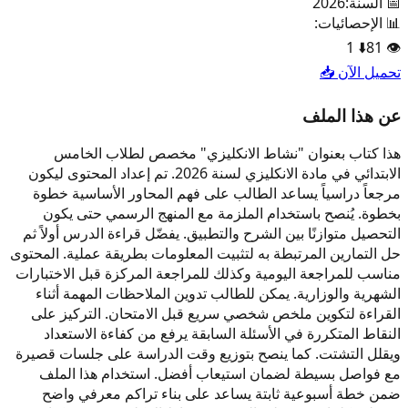
📅 السنة:
2026
📊 الإحصائيات:
1
⬇️
81
👁️
تحميل الآن 📥
عن هذا الملف
هذا كتاب بعنوان "نشاط الانكليزي" مخصص لطلاب الخامس
الابتدائي في مادة الانكليزي لسنة 2026. تم إعداد المحتوى ليكون
مرجعاً دراسياً يساعد الطالب على فهم المحاور الأساسية خطوة
بخطوة. يُنصح باستخدام الملزمة مع المنهج الرسمي حتى يكون
التحصيل متوازنًا بين الشرح والتطبيق. يفضّل قراءة الدرس أولاً ثم
حل التمارين المرتبطة به لتثبيت المعلومات بطريقة عملية. المحتوى
مناسب للمراجعة اليومية وكذلك للمراجعة المركزة قبل الاختبارات
الشهرية والوزارية. يمكن للطالب تدوين الملاحظات المهمة أثناء
القراءة لتكوين ملخص شخصي سريع قبل الامتحان. التركيز على
النقاط المتكررة في الأسئلة السابقة يرفع من كفاءة الاستعداد
ويقلل التشتت. كما ينصح بتوزيع وقت الدراسة على جلسات قصيرة
مع فواصل بسيطة لضمان استيعاب أفضل. استخدام هذا الملف
ضمن خطة أسبوعية ثابتة يساعد على بناء تراكم معرفي واضح