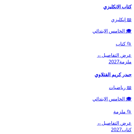
كتاب الانكليزي
📖
إنكليزي
🎓
الخامس الابتدائي
📂
كتاب
عرض التفاصيل
←
ملزمة
2027
حيدر كريم الفتلاوي
📖
رياضيات
🎓
الخامس الابتدائي
📂
ملزمة
عرض التفاصيل
←
كتاب
2027