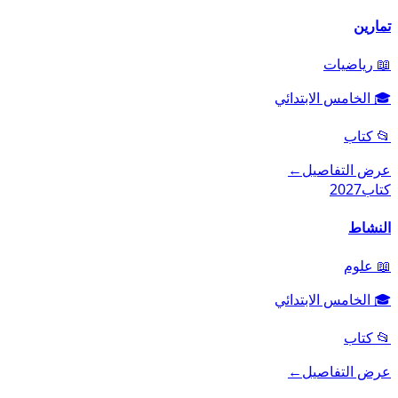
تمارين
📖
رياضيات
🎓
الخامس الابتدائي
📂
كتاب
عرض التفاصيل
←
كتاب
2027
النشاط
📖
علوم
🎓
الخامس الابتدائي
📂
كتاب
عرض التفاصيل
←