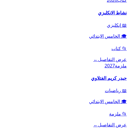
كتاب
2026
نشاط الانكليزي
📖
إنكليزي
🎓
الخامس الابتدائي
📂
كتاب
عرض التفاصيل
←
ملزمة
2027
حيدر كريم الفتلاوي
📖
رياضيات
🎓
الخامس الابتدائي
📂
ملزمة
عرض التفاصيل
←