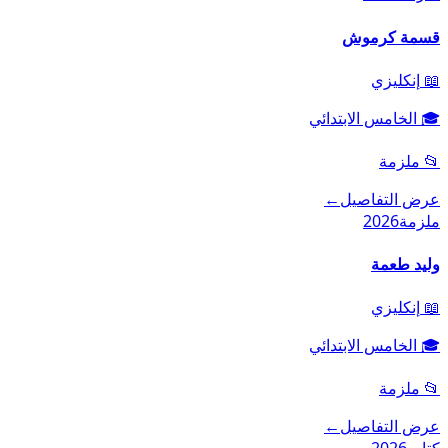
قسمة كرموش
📖
إنكليزي
🎓
الخامس الابتدائي
📂
ملزمة
عرض التفاصيل
←
ملزمة
2026
وليد طعمة
📖
إنكليزي
🎓
الخامس الابتدائي
📂
ملزمة
عرض التفاصيل
←