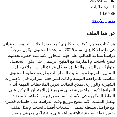
📅 السنة:
2026
📊 الإحصائيات:
1
⬇️
69
👁️
تحميل الآن 📥
عن هذا الملف
هذا كتاب بعنوان "كتاب الانكليزي" مخصص لطلاب الخامس الابتدائي
في مادة الانكليزي لسنة 2026. تم إعداد المحتوى ليكون مرجعاً
دراسياً يساعد الطالب على فهم المحاور الأساسية خطوة بخطوة.
يُنصح باستخدام الملزمة مع المنهج الرسمي حتى يكون التحصيل
متوازنًا بين الشرح والتطبيق. يفضّل قراءة الدرس أولاً ثم حل
التمارين المرتبطة به لتثبيت المعلومات بطريقة عملية. المحتوى
مناسب للمراجعة اليومية وكذلك للمراجعة المركزة قبل الاختبارات
الشهرية والوزارية. يمكن للطالب تدوين الملاحظات المهمة أثناء
القراءة لتكوين ملخص شخصي سريع قبل الامتحان. التركيز على
النقاط المتكررة في الأسئلة السابقة يرفع من كفاءة الاستعداد
ويقلل التشتت. كما ينصح بتوزيع وقت الدراسة على جلسات قصيرة
مع فواصل بسيطة لضمان استيعاب أفضل. استخدام هذا الملف
ضمن خطة أسبوعية ثابتة يساعد على بناء تراكم معرفي واضح