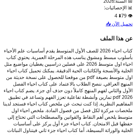
📅 السنة:
2026
📊 الإحصائيات:
4
⬇️
79
👁️
تحميل الآن 📥
عن هذا الملف
كتاب احياء 2026 للصف الأول المتوسط يقدم أساسيات علم الأحياء
بأسلوب مبسط ومشوق يناسب هذه المرحلة العمرية. يحتوي كتاب
احياء اول متوسط 2026 على فصلين دراسيين يغطيان مواضيع مثل
الخلية والأنسجة والكائنات الحية الدقيقة. يمكنك تحميل كتاب احياء
اول متوسط بصيغة pdf من موقعنا للحصول على نسخة حديثة من
المنهج العراقي. ننصح الطلاب بالاعتماد على كتاب احياء الفصل
الأول والثاني لفهم المنهج كاملاً دون حذف أي جزء. يضم كتاب احياء
2026 pdf تمارين وأنشطة تفاعلية تعزز الفهم وتساعد في تطبيق
المفاهيم النظرية. إذا كنت تبحث عن ملخص كتاب احياء فستجد لدينا
ملخصات مركزة لكل فصل من فصول المادة. ملخص احياء اول
متوسط يلخص أهم النقاط والقوانين والمصطلحات التي تحتاج إلى
حفظها قبل الامتحان. كتاب احياء جزء أول يركز على أساسيات
الخلية والوراثة البسيطة، أما كتاب احياء جزء ثاني فيتناول النباتات