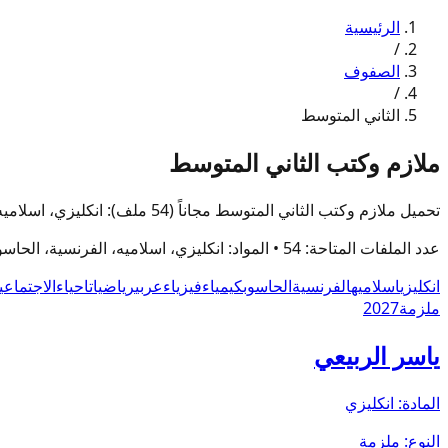
الرئيسية
/
الصفوف
/
الثاني المتوسط
ملازم وكتب الثاني المتوسط
تحميل ملازم وكتب الثاني المتوسط مجاناً (54 ملف): انكليزي، اسلاميه، الفرنسية، الحاسوب، كيمياء. مكتبة مجرة الملازم تحدّث المحتوى يومياً مع روابط تحميل مباشرة وبسرعة عالية.
عدد الملفات المتاحة:
54
• المواد:
انكليزي، اسلاميه، الفرنسية، الحاس
انكليزي
اسلاميه
الفرنسية
الحاسوب
كيمياء
فيزياء
عربي
رياضيات
احياء
الاجتماعيا
ملزمة
2027
ياسر الربيعي
المادة:
انكليزي
النوع:
ملزمة