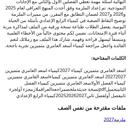
النهائية أسئلة مهمة تغطي الفصلين الأول والثاني مع الإجابات
النموذجية. تم إعداد الملزمة وفق أحدث المنهج العراقي لعام 2025
و2026 و2027 لضمان التطابق مع المقرر. من مميزات الملزمة
توضيح النقاط الصعبة في كيمياء الرابع الإعدادي بأمثلة من الحياة
اليومية. يفضل الطلاب طباعة نسخة ورقية من الملف لمذاكرة مرنة
أثناء فترة الامتحانات. نضمن لكم محتوى خالياً من الأخطاء العلمية
ومنسقاً ليسهل قراءته وفهمه. شارك هذا الملف مع زملائك لتعم
الفائدة واجعل مراجعة كيمياء أسعد العامري متميزين تجربة ناجحة.
الكلمات المفتاحية:
اسعد العامري متميزين كيمياء 2027
كيمياء اسعد العامري متميزين
2027 اسعد العامري متميزين كيمياء
2027
اسعد العامري متميزين
كيمياء الفصل الأول
اسعد العامري متميزين كيمياء الفصل
الثاني
تحميل
pdf
نسخة حديثة
ملخص
مراجعة
العراق
ملازم
جزء أول
جزء
ثاني
فصل أول
فصل ثاني
2027
2026
2025
كيمياء الرابع الإعدادي
ملفات مقترحة من نفس الصف
ملزمة
2027