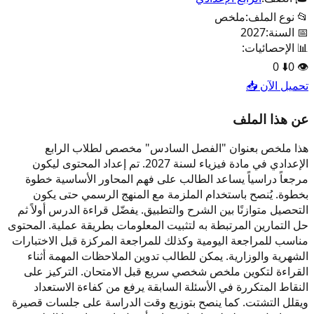
📂 نوع الملف:
ملخص
📅 السنة:
2027
📊 الإحصائيات:
0
⬇️
0
👁️
تحميل الآن 📥
عن هذا الملف
هذا ملخص بعنوان "الفصل السادس" مخصص لطلاب الرابع
الإعدادي في مادة فيزياء لسنة 2027. تم إعداد المحتوى ليكون
مرجعاً دراسياً يساعد الطالب على فهم المحاور الأساسية خطوة
بخطوة. يُنصح باستخدام الملزمة مع المنهج الرسمي حتى يكون
التحصيل متوازنًا بين الشرح والتطبيق. يفضّل قراءة الدرس أولاً ثم
حل التمارين المرتبطة به لتثبيت المعلومات بطريقة عملية. المحتوى
مناسب للمراجعة اليومية وكذلك للمراجعة المركزة قبل الاختبارات
الشهرية والوزارية. يمكن للطالب تدوين الملاحظات المهمة أثناء
القراءة لتكوين ملخص شخصي سريع قبل الامتحان. التركيز على
النقاط المتكررة في الأسئلة السابقة يرفع من كفاءة الاستعداد
ويقلل التشتت. كما ينصح بتوزيع وقت الدراسة على جلسات قصيرة