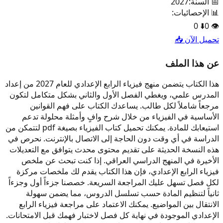
📅 السنة:
2027
📊 الإحصائيات:
0
⬇️
0
👁️
تحميل الآن 📥
عن هذا الملف
هذا الكتاب يتضمن منهج فيزياء الرابع الإعدادي للعام 2027 من إعداد
المدرس علمي، ويغطي الفصل الأول والثاني بشكل متكامل لتكون
مرجعاً شاملاً لكل طالب. يساعدك الكتاب على فهم القوانين
الأساسية في الفيزياء من خلال شرح وافٍ وأمثلة محلولة تدعم
استيعابك للمادة. يمكنك تحميل كتاب الفيزياء بصيغة pdf لتتمكن من
الدراسة في أي وقت دون الحاجة إلى الاتصال بالإنترنت. نحرص في
هذه النسخة الحديثة على تقديم محتوى محدث يتوافق مع التعديلات
الأخيرة في المنهج الدراسي العراقي. إذا كنت تبحث عن ملخص
فيزياء الرابع الإعدادي، فإن هذا الكتاب يقدم لك ملخصات مركزة
لكل فصل تسهل عليك المراجعة السريعة. خصصنا جزءاً أول وجزءاً
ثانياً لتنظيم المادة حسب تسلسل الدروس، مما يضمن سهولة
الانتقال بين المواضيع. يمكنك الاعتماد على مراجعة فيزياء الرابع
الإعدادي الموجودة في نهاية كل فصل لاختبار فهمك قبل الامتحانات.