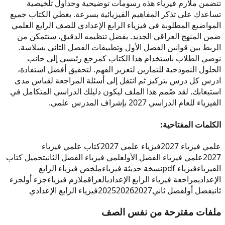
تتضمن ملازم فيزياء هذه رسومات توضيحية وجداول تلخيصية
تساعدك على تذكر المفاهيم الفيزيائية بسرعة. يغطي الكتاب جميع
المواضيع المطلوبة في فيزياء الرابع الإعدادي للصف الرابع العلمي
ضمن المنهج العراقي الجديد. بفضل تنظيمه الدقيق، ستتمكن من
الربط بين قوانين الفصل الأول وتطبيقات الفصل الثاني بسلاسة.
نوصي الطلاب باستخدام هذا الكتاب كمرجع رئيسي إلى جانب
الحلول النموذجية للتمارين لتعزيز الفهم. لتحقيق أفضل استفادة،
ادرس كل درس بتركيز ثم انتقل إلى أسئلة المراجعة لقياس مدى
استيعابك. لقد صُمم هذا الملف ليكون دليلك الدراسي المتكامل في
الفيزياء للعام الدراسي 2027 بإشراف المدرس علمي.
الكلمات المفتاحية:
علمي فيزياء 2027
فيزياء علمي 2027
كتاب علمي فيزياء
2027
علمي فيزياء الفصل الأول
علمي فيزياء الفصل الثاني
تحميل كتاب
الفيزياء
فيزياء pdf
نسخة حديثة فيزياء
ملخص فيزياء الرابع
الإعدادي
مراجعة فيزياء الرابع الإعدادي
العراق
ملازم فيزياء
جزء أول
جزء
ثاني
فصل أول
فصل ثاني
2027
2026
2025
فيزياء الرابع الإعدادي
ملفات مقترحة من نفس الصف