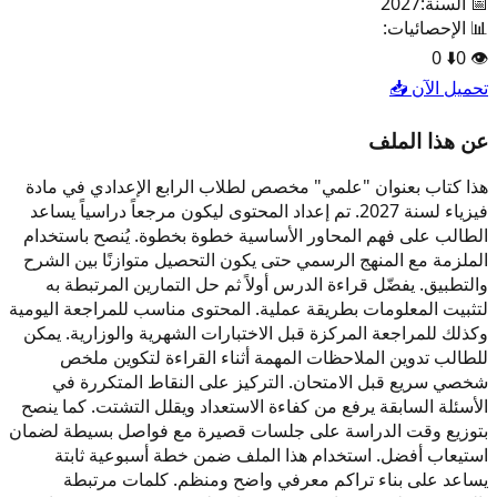
📅 السنة:
2027
📊 الإحصائيات:
0
⬇️
0
👁️
تحميل الآن 📥
عن هذا الملف
هذا كتاب بعنوان "علمي" مخصص لطلاب الرابع الإعدادي في مادة
فيزياء لسنة 2027. تم إعداد المحتوى ليكون مرجعاً دراسياً يساعد
الطالب على فهم المحاور الأساسية خطوة بخطوة. يُنصح باستخدام
الملزمة مع المنهج الرسمي حتى يكون التحصيل متوازنًا بين الشرح
والتطبيق. يفضّل قراءة الدرس أولاً ثم حل التمارين المرتبطة به
لتثبيت المعلومات بطريقة عملية. المحتوى مناسب للمراجعة اليومية
وكذلك للمراجعة المركزة قبل الاختبارات الشهرية والوزارية. يمكن
للطالب تدوين الملاحظات المهمة أثناء القراءة لتكوين ملخص
شخصي سريع قبل الامتحان. التركيز على النقاط المتكررة في
الأسئلة السابقة يرفع من كفاءة الاستعداد ويقلل التشتت. كما ينصح
بتوزيع وقت الدراسة على جلسات قصيرة مع فواصل بسيطة لضمان
استيعاب أفضل. استخدام هذا الملف ضمن خطة أسبوعية ثابتة
يساعد على بناء تراكم معرفي واضح ومنظم. كلمات مرتبطة