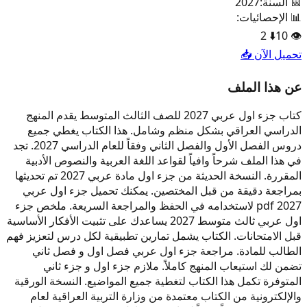
📅 السنة:
2027
📊 الإحصائيات:
2
⬇️
10
👁️
تحميل الآن 📥
عن هذا الملف
كتاب جزء اول عربي 2027 للصف الثالث المتوسط يقدم المنهج
الدراسي العراقي بشكل منظم وشامل. هذا الكتاب يغطي جميع
دروس الفصل الأول والفصل الثاني وفقاً للعام الدراسي 2027. تجد
في هذا الملف شرحاً وافياً لقواعد اللغة العربية والنصوص الأدبية
المقررة. النسخة الحديثة من جزء اول مادة عربي 2027 تم تحديثها
بمراجعة دقيقة من قبل المختصين. يمكنك تحميل جزء اول عربي
2027 pdf لاستخدامه في الحفظ والمراجعة السريعة. ملخص جزء
اول عربي ثالث متوسط 2027 يساعدك على تثبيت الأفكار الأساسية
قبل الامتحانات. الكتاب يشمل تمارين تطبيقية لكل درس لتعزيز فهم
الطالب للمادة. مراجعة جزء اول عربي فصل اول و فصل ثاني
تضمن لك استيعاب المنهج كاملاً. ملازم جزء اول و جزء ثاني
المتوفرة تكمل هذا الكتاب لتغطية جميع المواضيع. النسخة الورقية
والإلكترونية من الكتاب معتمدة من وزارة التربية العراقية لعام