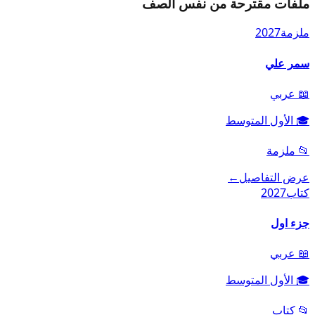
ملفات مقترحة من نفس الصف
ملزمة
2027
سمر علي
📖
عربي
🎓
الأول المتوسط
📂
ملزمة
عرض التفاصيل
←
كتاب
2027
جزء اول
📖
عربي
🎓
الأول المتوسط
📂
كتاب