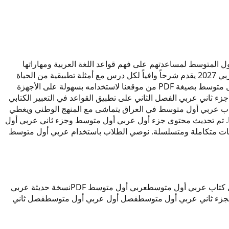
لطلبة الأول المتوسط لمساعدتهم على فهم قواعد اللغة العربية ومهاراتها
الأساسية. في جزء ثاني مادة العربي 2027 تجد دروساً في النحو والصرف والبلاغة بأسلوب مبسط يناسب عقول الطلاب. مدرس جزء ثاني عربي 2027 يقدم شرحاً وافياً لكل درس مع أمثلة تطبيقية من الحياة
اليومية. النسخة الحديثة من هذا الكتاب تقدم تدريبات تفاعلية وأنشطة شاملة تراعي الفروق الفردية بين الطلبة. يمكنك تحميل كتاب عربي أول متوسط بصيغة PDF من موقعنا لاستخدامه بسهولة على الأجهزة
زء ثاني عربي الفصل الثاني على تطبيق القواعد في التعبير الكتابي
تاب عربي أول متوسط في العراق يتماشى مع المنهج الوطني ويغطي
ها. تم تحديث محتوى جزء أول عربي أول متوسط وجزء ثاني عربي أول
 أول متوسط بموضوعات متكاملة ومتسلسلة. نوصي الطلاب باستخدام عربي أول متوسط
 كتاب عربي أول متوسط
عربي أول متوسط PDF
نسخة حديثة عربي
جزء ثاني عربي أول متوسط
فصل أول عربي أول متوسط
فصل ثاني