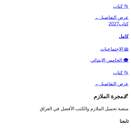
📂
كتاب
عرض التفاصيل
←
كتاب
2027
كامل
📖
الاجتماعيات
🎓
الخامس الابتدائي
📂
كتاب
عرض التفاصيل
←
🌌
مجرة الملازم
منصة تحميل الملازم والكتب الأفضل في العراق
تابعنا