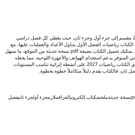
الكتاب رياضيات 2027 لصف الرابع الابتدائي يقدم شرحاً وافياً لمفاهيم الحساب والهندسة وفق المنهج العراقي الحديث. رياضيات الكتاب 2027 مقسم إلى جزء أول وجزء ثان، حيث يغطي كل فصل دراسي
هم وتنمي التفكير المنطقي. الكتاب رياضيات الفصل الأول يتناول الأعداد والعمليات عليها، مع
تدريبات تطبيقية شاملة لترسيخ المعلومات. الكتاب رياضيات الفصل الثاني يشمل الهندسة والقياس والكسور، مرفقاً باختبارات تقويمية دورية. يمكنك تحميل الكتاب بصيغة pdf نسخة حديثة من الموقع، ما يسهل
ي المتوفر يدعم استخدام الهواتف والأجهزة اللوحية، مما يجعله
صديقاً للتعلم عن بعد. ملازم إضافية خاصة بالعراق ترفق مع الكتاب لتقديم تمارين محلولة ونماذج أسئلة للفصلين. للتعمق في الموضوع، يحتوي الكتاب رياضيات 2027 على أنشطة إثرائية تناسب المستويات
ل ثان، فالكتاب يقدم دليلاً متكاملاً خطوة بخطوة.
p
نسخة حديثة
ملخص
كتاب إلكتروني
العراق
ملازم
جزء أول
جزء ثاني
فصل