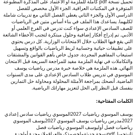
تحميل نسخة pdf كاملة للملزمة أو الاعتماد على المذكرة المطبوعة
المتوفرة في المكتبات العراقية. الجزء الأول مخصص للفصل
الدراسي الأول والجزء الثاني يغطي الفصل الثاني مع تدريبات شاملة
لكليهما. يساعدك هذا الملف في بناء أساس متين في الرياضيات
للصف السادس الإعدادي سواء كنت تدرس في الفرع العلمي أو
الأدبي. تم إدراج أفكار إضافية وحلول مبتكرة لتجنب الأخطاء الشائعة
التي يقع فيها الطلاب خلال الامتحانات الوزارية. كل درس يحتوي
على تطبيقات حياتية وحسابية لربط الرياضيات بالواقع وتسهيل
استيعاب المفاهيم المجردة. جدول خاص بأهم القوانين والمشتقات
والتكاملات في نهاية الملزمة مفيد للمراجعة السريعة قبل الامتحان
النهائي. هذه الملزمة هي خلاصة خبرة مدرس رياضيات يوسف
الموسوي في تدريس طلاب السادس الإعدادي على مدى السنوات
الماضية. أنصحك بمراجعة الأمثلة المحلولة ومحاولة حل التمارين
بنفسك قبل النظر إلى الحل لتعزيز مهاراتك الرياضية.
الكلمات المفتاحية:
يوسف الموسوي رياضيات 2027
الموسوي رياضيات سادس إعدادي
2027
مدرس رياضيات يوسف الموسوي 2027
يوسف الموسوي
رياضيات فصل أول
يوسف الموسوي رياضيات فصل
ثاني
تحميل
pdf
نسخة حديثة
ملخص
مذكرة
العراق
ملازم
جزء أول
جزء