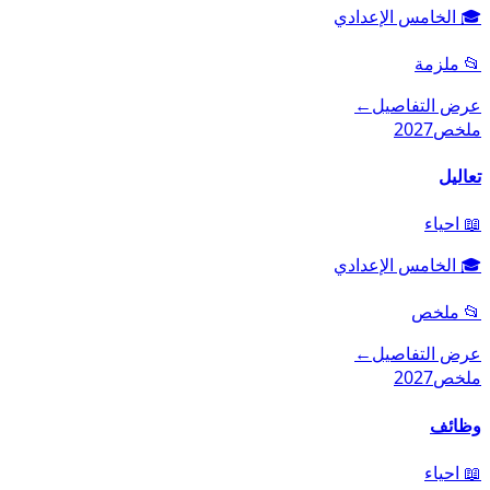
🎓
الخامس الإعدادي
📂
ملزمة
عرض التفاصيل
←
ملخص
2027
تعاليل
📖
احياء
🎓
الخامس الإعدادي
📂
ملخص
عرض التفاصيل
←
ملخص
2027
وظائف
📖
احياء