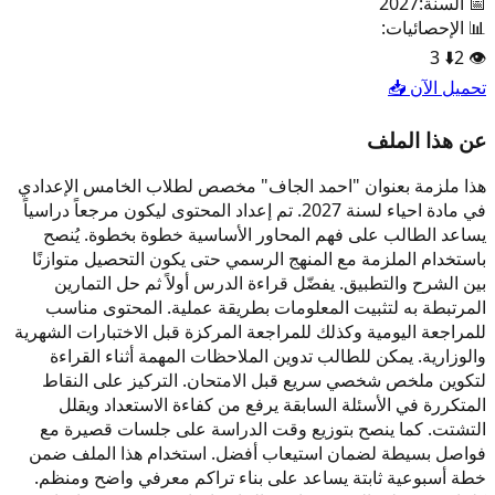
📅 السنة:
2027
📊 الإحصائيات:
3
⬇️
2
👁️
تحميل الآن 📥
عن هذا الملف
هذا ملزمة بعنوان "احمد الجاف" مخصص لطلاب الخامس الإعدادي
في مادة احياء لسنة 2027. تم إعداد المحتوى ليكون مرجعاً دراسياً
يساعد الطالب على فهم المحاور الأساسية خطوة بخطوة. يُنصح
باستخدام الملزمة مع المنهج الرسمي حتى يكون التحصيل متوازنًا
بين الشرح والتطبيق. يفضّل قراءة الدرس أولاً ثم حل التمارين
المرتبطة به لتثبيت المعلومات بطريقة عملية. المحتوى مناسب
للمراجعة اليومية وكذلك للمراجعة المركزة قبل الاختبارات الشهرية
والوزارية. يمكن للطالب تدوين الملاحظات المهمة أثناء القراءة
لتكوين ملخص شخصي سريع قبل الامتحان. التركيز على النقاط
المتكررة في الأسئلة السابقة يرفع من كفاءة الاستعداد ويقلل
التشتت. كما ينصح بتوزيع وقت الدراسة على جلسات قصيرة مع
فواصل بسيطة لضمان استيعاب أفضل. استخدام هذا الملف ضمن
خطة أسبوعية ثابتة يساعد على بناء تراكم معرفي واضح ومنظم.