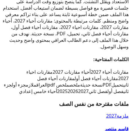
الاستعداد ويقلل التشتت. كما ينصح بتوزيع وقت الدراسة على
جلسات قصيرة مع فواصل بسيطة لضمان استيعاب أفضل. استخدام
هذا الملف ضمن خطة أسبوعية ثابتة يساعد على بناء تراكم معرفي
واضح ومنظم. كلمات مرتبطة بالمحتوى: مقارنات أحياء 2027، أحياء
مقارنات 2027، مقارنات احياء 2027، مقارنات أحياء فصل أول،
مقارنات أحياء فصل ثاني، تحميل، PDF، نسخة حديثة. نهدف من
خلال هذا الملف إلى دعم الطالب العراقي بمحتوى واضح وحديث
وسهل الوصول.
الكلمات المفتاحية:
مقارنات أحياء 2027
أحياء مقارنات 2027
مقارنات احياء
2027
مقارنات أحياء فصل أول
مقارنات أحياء فصل
ثاني
تحميل
PDF
نسخة حديثة
ملخص
ملخص pdf
العراق
ملازم
جزء أول
جزء
ثاني
فصل أول
فصل ثاني
2027
2026
2025
أحياء خامس إعدادي
ملفات مقترحة من نفس الصف
ملزمة
2027
قاسم منتصر