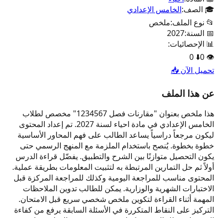
🎓 الصف:
الخامس الإعدادي
📂 نوع الملف:
ملخص
📅 السنة:
2027
📊 الإحصائيات:
0
⬇️
0
👁️
تحميل الآن 📥
عن هذا الملف
هذا ملخص بعنوان "مقارنات فصل 1234567" مخصص لطلاب
الخامس الإعدادي في مادة احياء لسنة 2027. تم إعداد المحتوى
ليكون مرجعاً دراسياً يساعد الطالب على فهم المحاور الأساسية
خطوة بخطوة. يُنصح باستخدام الملزمة مع المنهج الرسمي حتى
يكون التحصيل متوازنًا بين الشرح والتطبيق. يفضّل قراءة الدرس
أولاً ثم حل التمارين المرتبطة به لتثبيت المعلومات بطريقة عملية.
المحتوى مناسب للمراجعة اليومية وكذلك للمراجعة المركزة قبل
الاختبارات الشهرية والوزارية. يمكن للطالب تدوين الملاحظات
المهمة أثناء القراءة لتكوين ملخص شخصي سريع قبل الامتحان.
التركيز على النقاط المتكررة في الأسئلة السابقة يرفع من كفاءة