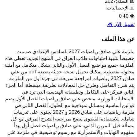
📅 السنة:
2027
📊 الإحصائيات:
0
⬇️
0
👁️
تحميل الآن 📥
عن هذا الملف
ملزمة علي صادق رياضيات 2027 للسادس الإعدادي صممت
خصيصاً لتلبية احتياجات طلاب العراق في المنهج الجديد. تغطي هذه
الملزمة جميع مواضيع الفصل الأول والثاني بشكل متكامل مع أمثلة
محلولة تفصيلية. يمكنك تحميل نسخة حديثة بصيغة pdf من علي
صادق 2027 رياضيات لمراجعة سريعة. في جزء أول من الملزمة
يتم شرح التفاضل وطرق حل المعادلات بطريقة مبسطة. أما الجزء
الثاني فيركز على التكامل وتطبيقاته الهندسية التي ترد في
الامتحانات الوزارية. ملخص علي صادق رياضيات الفصل الأول يضم
قوانين أساسية ومسائل نموذجية مع الحلول. الفصل الثاني في
ملزمة رياضيات علي صادق 2026 و 2027 يحتوي على تدريبات
شاملة. للاستفادة القصوى ينصح بمراجعة الشرح المرفق مع كل
مسألة قبل التمرين الذاتي. علي صادق رياضيات فصل أول يبدأ
بمفهوم النهايات والاستمرارية مع رسوم توضيحية. في ملزمة علي