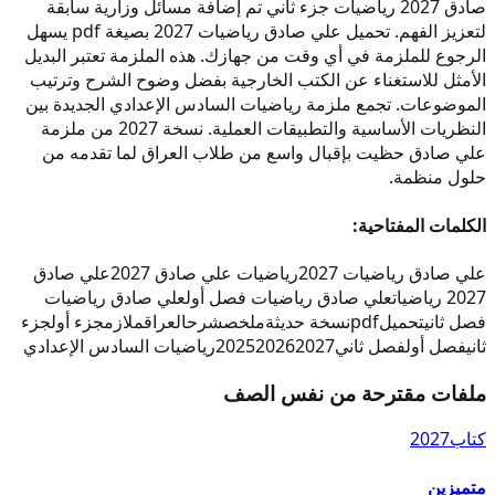
صادق 2027 رياضيات جزء ثاني تم إضافة مسائل وزارية سابقة
لتعزيز الفهم. تحميل علي صادق رياضيات 2027 بصيغة pdf يسهل
الرجوع للملزمة في أي وقت من جهازك. هذه الملزمة تعتبر البديل
الأمثل للاستغناء عن الكتب الخارجية بفضل وضوح الشرح وترتيب
الموضوعات. تجمع ملزمة رياضيات السادس الإعدادي الجديدة بين
النظريات الأساسية والتطبيقات العملية. نسخة 2027 من ملزمة
علي صادق حظيت بإقبال واسع من طلاب العراق لما تقدمه من
حلول منظمة.
الكلمات المفتاحية:
علي صادق رياضيات 2027
رياضيات علي صادق 2027
علي صادق
2027 رياضيات
علي صادق رياضيات فصل أول
علي صادق رياضيات
فصل ثاني
تحميل
pdf
نسخة حديثة
ملخص
شرح
العراق
ملازم
جزء أول
جزء
ثاني
فصل أول
فصل ثاني
2027
2026
2025
رياضيات السادس الإعدادي
ملفات مقترحة من نفس الصف
كتاب
2027
متميزين