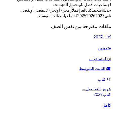
اجتماعيات فصل ثاني
تحميل
pdf
نسخة
حديثة
ملخص
كتاب
العراق
ملازم
جزء أول
جزء ثاني
فصل أول
فصل
ثاني
2027
2026
2025
اجتماعيات ثالث متوسط
ملفات مقترحة من نفس الصف
كتاب
2027
متميزين
📖
اجتماعيات
🎓
الثالث المتوسط
📂
كتاب
عرض التفاصيل
←
كتاب
2027
كامل