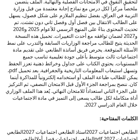
لتحقيق التفوق في الامتحانات الفصلية والنهائية. الملف يتضمن
ملخصاً مركزاً لكل درس مع نماذج إجابة معتمدة من قبل وزارة
التربية في العراق. بفضل تنظيم الملازم على شكل فصول، يسهل
على الطالب الانتقال بين فصل أول وفصل ثاني دون تشتت. تم
تحديث المحتوى بناءً على المنهج الرسمي للأعوام 2025 و2026
و2027 لضمان توافقه مع أحدث التغييرات. تحميل هذه النسخة
الحديثة يتيح للطالب مراجعة الوزاريات السابقة والتدرب على نمط
الأسئلة المتوقعة. يحرص فريق أساتذة الطابعي على تقديم مادة
اجتماعيات ثالث متوسط بأعلى جودة تعليمية تناسب جميع
المستويات. يحتوي الكتاب على جداول وخرائط ذهنية تعزز الحفظ
وتسهل استيعاب المعلومات التاريخية والجغرافية. بعد تحميل pdf،
يمكن للطالب طباعة الملف أو استخدامه إلكترونياً للمذاكرة أينما
كان. ننصح بمراجعة الجزء الأول قبل الامتحان النصفي، ثم التركيز
على الجزء الثاني استعداداً للامتحان النهائي. يُعد هذا الملف الوزاري
أداة متكاملة لكل طالب يسعى إلى التميز في مادة الاجتماعيات
خلال العام الدراسي 2027.
الكلمات المفتاحية:
الطابعي اجتماعيات 2027
استاذ الطابعي اجتماعيات 2027
الطابعي
اجتماعيات 2027 pdf
الطابعي اجتماعيات فصل أول
الطابعي