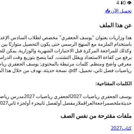
4
⬇️
0
👁️
تحميل الآن 📥
عن هذا الملف
باستخدام الملزمة مع المنهج الرسمي حتى يكون التحصيل متوازنًا بين 
وكذلك للمراجعة المركزة قبل الاختبارات الشهرية والوزارية. يمكن لل
يرفع من كفاءة الاستعداد ويقلل التشتت. كما ينصح بتوزيع وقت الد
رياضيات فصل ثاني، تحميل، pdf، نسخة حديثة. نهدف من خلال هذا الملف إلى دعم الطالب العراقي بمحتوى واضح وحديث وسهل الوصول.
الكلمات المفتاحية:
يوسف الجعفري رياضيات 2027
الجعفري رياضيات 2027
مدرس رياضيات
حديثة
ملخص
مراجعة
العراق
ملازم
فصل أول
فصل ثاني
جزء أول
جزء ثاني
027
ملفات مقترحة من نفس الصف
كتاب
2027