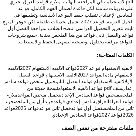
pdf لاستخدامه في المراجعة النهائية. ملازم قواعد العراق تحتوي
على تدريبات شاملة لكل قاعدة لضمان الفهم الكامل. قواعد
السادس الإعدادي تتطلب حفظ القواعد الأساسية وتطبيقها في
الجمل العربية. قواعد 2027 تشمل تحديثات طفيفة لكن جوهر المنهج
ثابت لتعزيز التحصيل الدراسي. ننصح الطلاب بمراجعة الفصل أول
قواعد والفصل ثاني قواعد من هذا الملخص بعناية. جميع شروحات
القواعد مرفقة بجداول توضيحية لتسهيل الحفظ والاستيعاب.
الكلمات المفتاحية:
الالفيه الاستفهام قواعد 2027
قواعد الالفيه الاستفهام 2027
الالفيه
الاستفهام مادة القواعد 2027
الالفيه الاستفهام قواعد الفصل
الأول
الالفيه الاستفهام قواعد الفصل الثاني
تحميل ملخص قواعد سادس
إعدادي
ملف pdf قواعد الالفيه الاستفهام
نسخة حديثة من
الملخص
ملخص قواعد السادس الإعدادي
تحميل ملخص القواعد
ملازم
قواعد العراق
العراق سادس إعدادي قواعد
جزء أول من الملخص
جزء
ثاني من الملخص
فصل أول قواعد
فصل ثاني قواعد
قواعد 2025
قواعد
2026
قواعد 2027
قواعد السادس الإعدادي
ملفات مقترحة من نفس الصف