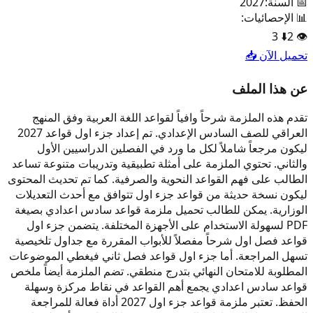
📅 السنة:
2027
📊 الإحصائيات:
3
⬇️
2
👁️
تحميل الآن 📥
عن هذا الملف
تقدم هذه الملزمة شرحاً وافياً لقواعد اللغة العربية وفق المنهج
العراقي للصف السادس الإعدادي. تم إعداد جزء اول قواعد 2027
ليكون مرجعاً شاملاً لكل ما ورد في الفصلين الدراسيين الأول
والثاني. تحتوي الملزمة على أمثلة تطبيقية وتدريبات متنوعة تساعد
الطالب على فهم القواعد النحوية والصرفية. كما تم تحديث المحتوى
ليكون نسخة حديثة من قواعد جزء اول تتوافق مع أحدث التعديلات
الوزارية. يمكن للطالب تحميل ملزمة قواعد سادس اعدادي بصيغة
PDF لسهولة الاستخدام على الأجهزة المختلفة. يتضمن جزء اول
قواعد فصل اول شرحاً مفصلاً للأبواب المقررة مع جداول تلخيصية
تسهل المراجعة. أما جزء اول قواعد فصل ثاني فيغطي الموضوعات
المطلوبة للامتحان النهائي بتدرج منطقي. تضم الملزمة أيضاً ملخص
قواعد سادس اعدادي يجمع أهم القواعد في نقاط مركزة وسهلة
الحفظ. تعتبر ملزمة قواعد جزء اول 2027 أداة فعالة للمراجعة