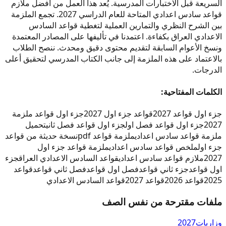
السريعة قبل الاختبارات المدرسية. يُعد هذا العمل من أفضل ملازم
قواعد سادس اعدادي المتاحة للعام الدراسي 2027. تجمع الملزمة
بين الشرح النظري والتمارين العملية لتغطية قواعد السادس
الاعدادي العراق بكفاءة. اعتمدنا في تأليفها على المصادر المعتمدة
ونسخ الأعوام السابقة لتقديم محتوى دقيق ومحدث. ننصح الطلاب
بالاعتماد على هذه الملزمة إلى جانب الكتاب المدرسي لتحقيق أعلى
الدرجات.
الكلمات المفتاحية:
جزء اول قواعد 2027
قواعد جزء اول 2027
جزء اول قواعد ملزمة
2027
جزء اول قواعد فصل اول
جزء اول قواعد فصل ثاني
تحميل
ملزمة قواعد سادس اعدادي
ملزمة قواعد pdf
نسخة حديثة من قواعد
جزء اول
ملخص قواعد سادس اعدادي
ملزمة قواعد جزء اول
2027
ملازم قواعد سادس اعدادي
قواعد السادس الاعدادي العراق
جزء
اول قواعد
جزء ثاني قواعد
فصل اول قواعد
فصل ثاني قواعد
قواعد
2025
قواعد 2026
قواعد 2027
قواعد السادس الاعدادي
ملفات مقترحة من نفس الصف
وزاريات
2027