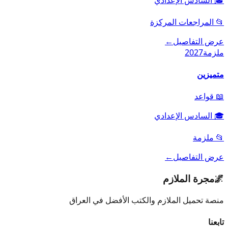
📂
المراجعات المركزة
عرض التفاصيل
←
ملزمة
2027
متميزين
📖
قواعد
🎓
السادس الإعدادي
📂
ملزمة
عرض التفاصيل
←
🌌
مجرة الملازم
منصة تحميل الملازم والكتب الأفضل في العراق
تابعنا