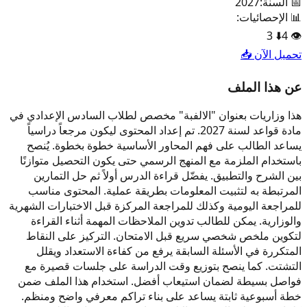
📅 السنة:
2027
📊 الإحصائيات:
3
⬇️
4
👁️
تحميل الآن 📥
عن هذا الملف
هذا وزاريات بعنوان "الالفبة" مخصص لطلاب السادس الإعدادي في
مادة قواعد لسنة 2027. تم إعداد المحتوى ليكون مرجعاً دراسياً
يساعد الطالب على فهم المحاور الأساسية خطوة بخطوة. يُنصح
باستخدام الملزمة مع المنهج الرسمي حتى يكون التحصيل متوازنًا
بين الشرح والتطبيق. يفضّل قراءة الدرس أولاً ثم حل التمارين
المرتبطة به لتثبيت المعلومات بطريقة عملية. المحتوى مناسب
للمراجعة اليومية وكذلك للمراجعة المركزة قبل الاختبارات الشهرية
والوزارية. يمكن للطالب تدوين الملاحظات المهمة أثناء القراءة
لتكوين ملخص شخصي سريع قبل الامتحان. التركيز على النقاط
المتكررة في الأسئلة السابقة يرفع من كفاءة الاستعداد ويقلل
التشتت. كما ينصح بتوزيع وقت الدراسة على جلسات قصيرة مع
فواصل بسيطة لضمان استيعاب أفضل. استخدام هذا الملف ضمن
خطة أسبوعية ثابتة يساعد على بناء تراكم معرفي واضح ومنظم.