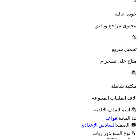
⭐
جودة عالية
محتوى مراجع ودقيق
🚀
تحميل سريع
متاح على تيليجرام
📚
مكتبة شاملة
آلاف الملفات المتنوعة
📚 اسم الملف:
الالفبة
📖 المادة:
قواعد
🎓 الصف:
السادس الإعدادي
📂 نوع الملف:
وزاريات