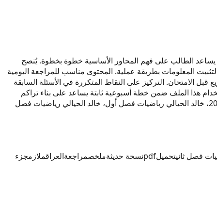
ياضيات لسنة 2027. تم إعداد المحتوى ليكون مرجعاً دراسياً يساعد الطالب على فهم المحاور الأساسية خطوة بخطوة. يُنصح
 لتثبيت المعلومات بطريقة عملية. المحتوى مناسب للمراجعة اليومية
قبل الامتحان. التركيز على النقاط المتكررة في الأسئلة السابقة
ام هذا الملف ضمن خطة أسبوعية ثابتة يساعد على بناء تراكم
معرفي واضح ومنظم. كلمات مرتبطة بالمحتوى: خالد الحيالي رياضيات 2027، رياضيات خالد الحيالي 2027، خالد الحيالي سادس إعدادي 2027، خالد الحيالي رياضيات فصل أول، خالد الحيالي رياضيات فصل
يات فصل ثاني
تحميل
pdf
نسخة حديثة
ملخص
مراجعة
العراق
ملازم
جزء