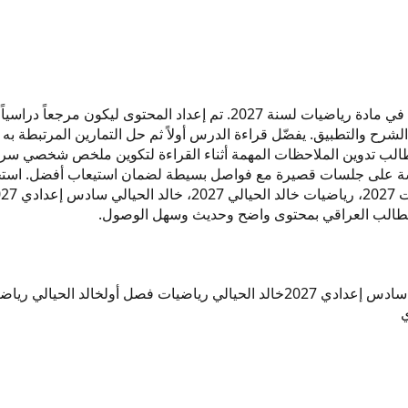
هذا وزاريات بعنوان "خالد الحيالي" مخصص لطلاب السادس الإعدادي في مادة ر
الشرح والتطبيق. يفضّل قراءة الدرس أولاً ثم حل التمارين المرتبطة به
طالب تدوين الملاحظات المهمة أثناء القراءة لتكوين ملخص شخصي سريع 
راسة على جلسات قصيرة مع فواصل بسيطة لضمان استيعاب أفضل. استخد
ادس إعدادي 2027
خالد الحيالي رياضيات فصل أول
خالد الحيالي رياض