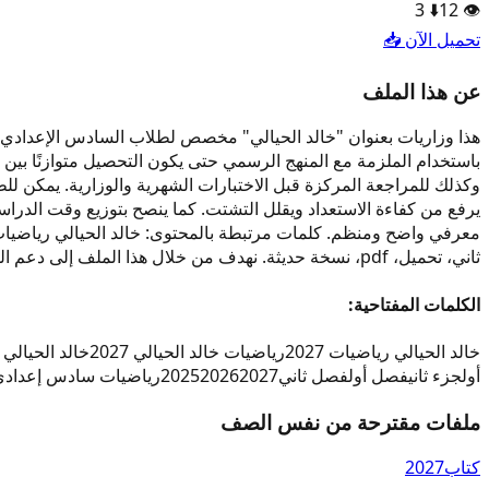
3
⬇️
12
👁️
تحميل الآن 📥
عن هذا الملف
باستخدام الملزمة مع المنهج الرسمي حتى يكون التحصيل متوازنًا بين 
وكذلك للمراجعة المركزة قبل الاختبارات الشهرية والوزارية. يمكن لل
يرفع من كفاءة الاستعداد ويقلل التشتت. كما ينصح بتوزيع وقت الد
ثاني، تحميل، pdf، نسخة حديثة. نهدف من خلال هذا الملف إلى دعم الطالب العراقي بمحتوى واضح وحديث وسهل الوصول.
الكلمات المفتاحية:
خالد الحيالي رياضيات 2027
رياضيات خالد الحيالي 2027
خالد الحيالي س
أول
جزء ثاني
فصل أول
فصل ثاني
2027
2026
2025
رياضيات سادس إعدادي
ملفات مقترحة من نفس الصف
كتاب
2027