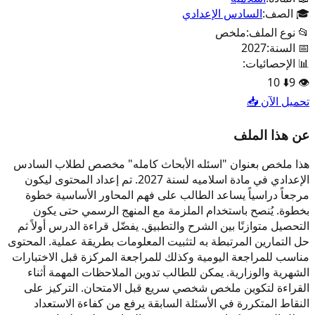
🎓 الصف:
السادس الإعدادي
📂 نوع الملف:
ملخص
📅 السنة:
2027
📊 الإحصائيات:
10
⬇️
9
👁️
تحميل الآن 📥
عن هذا الملف
هذا ملخص بعنوان "اسئله الأبحاث كامله" مخصص لطلاب السادس
الإعدادي في مادة اسلاميه لسنة 2027. تم إعداد المحتوى ليكون
مرجعاً دراسياً يساعد الطالب على فهم المحاور الأساسية خطوة
بخطوة. يُنصح باستخدام الملزمة مع المنهج الرسمي حتى يكون
التحصيل متوازنًا بين الشرح والتطبيق. يفضّل قراءة الدرس أولاً ثم
حل التمارين المرتبطة به لتثبيت المعلومات بطريقة عملية. المحتوى
مناسب للمراجعة اليومية وكذلك للمراجعة المركزة قبل الاختبارات
الشهرية والوزارية. يمكن للطالب تدوين الملاحظات المهمة أثناء
القراءة لتكوين ملخص شخصي سريع قبل الامتحان. التركيز على
النقاط المتكررة في الأسئلة السابقة يرفع من كفاءة الاستعداد