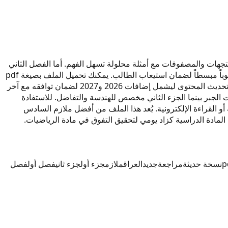
متكاملاً للمتجهات والمصفوفات مع أمثلة محلولة تسهل الفهم. أما الفصل الثاني
فيركز على التفاضل والتكامل وتطبيقاتهما الهندسية وفق المنهج الجديد. هذه النسخة الحديثة من ملازم ديموفر رياضيات سنة 2027 تعتمد أسلوباً مبسطاً لضمان استيعاب الطالب. يمكنك تحميل الملف بصيغة pdf
من موقعنا لاستخدامه كمراجعة شاملة قبل الامتحان. يحتوي الملخص على مسائل تدريبية تغطي جميع أفكار الفصل الأول والفصل الثاني. تم تحديث المحتوى ليشمل إضافات 2026 و2027 لضمان توافقه مع آخر
لجبر بينما الجزء الثاني مخصص للهندسة والتفاضل. للاستفادة
 القراءة الإلكترونية. يُعد هذا الملف من أفضل ملازم السادس
p
نسخة حديثة
مراجعة
جديد
العراق
ملازم
جزء أول
جزء ثاني
فصل أول
فصل