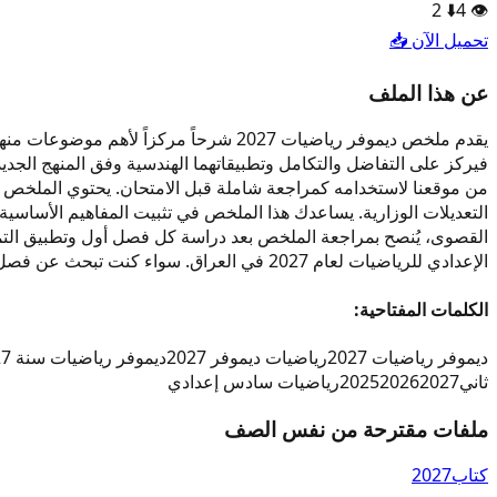
2
⬇️
4
👁️
تحميل الآن 📥
عن هذا الملف
يقدم ملخص ديموفر رياضيات 2027 شرحاً م
التعديلات الوزارية. يساعدك هذا الملخص في تثبيت المفاهيم الأساس
القصوى، يُنصح بمراجعة الملخص بعد دراسة كل فصل أول وتطبيق التمار
الإعدادي للرياضيات لعام 2027 في العراق. سواء كنت تبحث عن فصل أول أو فصل ثاني، فالملخص يغطي كليهما بتفصيل دقيق. استخدم هذه المادة الدراسية كزاد يومي لتحقيق التفوق في مادة الرياضيات.
الكلمات المفتاحية:
ديموفر رياضيات 2027
رياضيات ديموفر 2027
ديموفر رياضيات سنة 2027
ثاني
2027
2026
2025
رياضيات سادس إعدادي
ملفات مقترحة من نفس الصف
كتاب
2027