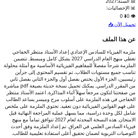
📅 السنة:
2027
📊 الإحصائيات:
0
⬇️
0
👁️
تحميل الآن 📥
عن هذا الملف
ملزمة الفيزياء للسادس الإعدادي إعداد الأستاذ منتظر الخفاجي
تغطي منهج العام الدراسي 2027 بشكل كامل ومبسط. تتضمن
الملزمة شرحاً مفصلاً للمفاهيم الفيزيائية الأساسية مع أمثلة محلولة
تناسب جميع مستويات الطلاب. تم تقسيم المحتوى إلى جزأين
رئيسيين، الجزء الأول يختص بفصل أول والجزء الثاني بفصل ثاني
من المقرر الدراسي. يمكنك تحميل نسخة حديثة بصيغة pdf مباشرة
من صفحتنا لتكون مرجعاً سهلاً أثناء المذاكرة. اعتمد الأستاذ منتظر
الخفاجي في هذه الملزمة على أسلوب مرح وميسر يساعد الطالب
على فهم القوانين الفيزيائية دون تعقيد. تحتوي الملزمة على ملخص
شامل لكل وحدة دراسية، مما يسهل عملية المراجعة النهائية قبل
الامتحان. هذه النسخة المحدثة لعام 2027 تتوافق تماماً مع منهج
فيزياء السادس العلمي في العراق. تم إعداد الملزمة وفق أحدث
التوصيات التربوية لضمان تحقيق أعلى استفادة تعليمية للطالب.