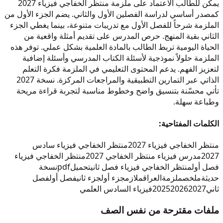
يمكن للطالب الاعتماد على ملزمة منتظر الخفاجي فيزياء 2027
كمصدر أساسي لدراسة الفصلين الأول والثاني. يضم الجزء الأول من
الملزمة شرحاً للفصل الأول مع تدريبات متنوعة، بينما يغطي الجزء
الثاني بقية المنهج. حرص المدرس على تقديم أمثلة واقعية من
الحياة اليومية تربط الطالب بالمادة العلمية بشكل عملي. توفر هذه
الملزمة حلولاً نموذجية لأسئلة الكتاب المدرسي وأسئلة إضافية
لتعزيز الفهم. يدعم المحتوى التعليمي في الملزمة فكرة التعلم
الذاتي عبر التمارين التطبيقية والمراجعات المركزة. نسخة 2027
تأتي محسّنة بتنسيق واضح وخطوط مناسبة لتجربة قراءة مريحة
وطباعة سهلة.
الكلمات المفتاحية:
منتظر الخفاجي فيزياء 2027
منتظر الخفاجي فيزياء سادس
2027
مدرس فيزياء منتظر الخفاجي 2027
منتظر الخفاجي فيزياء
فصل أول
منتظر الخفاجي فيزياء فصل ثاني
تحميل
pdf
نسخة
حديثة
ملخص
ملزمة
العراق
ملازم
جزء أول
جزء ثاني
فصل أول
فصل
ثاني
2027
2026
2025
فيزياء السادس العلمي
ملفات مقترحة من نفس الصف