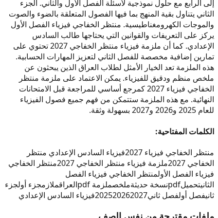
إلى الرابع مع حلول نموذجية لأسئلة الفصل الأول والثاني. الجزء
الثاني يتناول بقية المنهج بما فيها الفصول المتعلقة بالضوء والصوت
والموجات الكهرومغناطيسية. منتظر الخفاجي فيزياء الفصل الأول
يركز على التعريفات والقوانين التي يحتاجها طالب السادس
الإعدادي. كما أن ملزمة فيزياء منتظر الخفاجي 2027 تحتوي على
تمارين إضافية مخصصة للفصل الثاني لتعزيز المهارات الحسابية.
هذه الملزمة تعد الخيار الأمثل لطلاب العراق الذين يبحثون عن
ملخص منظم ودقيق للفيزياء. يمكن الاعتماد على ملزمة منتظر
الخفاجي فيزياء 2027 كمرجع أساسي للمراجعة قبل الامتحانات
النهائية. مع هذه الملزمة ستتمكن من فهم جميع فصول الفيزياء
للعام 2025 و2026 و2027 بسهولة وثقة.
الكلمات المفتاحية:
منتظر الخفاجي فيزياء 2027
فيزياء السادس الإعدادي منتظر
الخفاجي 2027
ملزمة فيزياء منتظر الخفاجي 2027
منتظر الخفاجي
فيزياء الفصل الأول
منتظر الخفاجي فيزياء الفصل
الثاني
تحميل
pdf
نسخة حديثة
ملخص
ملزمة pdf
العراق
ملازم
جزء أول
جزء
ثاني
فصل أول
فصل ثاني
2027
2026
2025
فيزياء السادس الإعدادي
ملفات مقترحة من نفس الصف