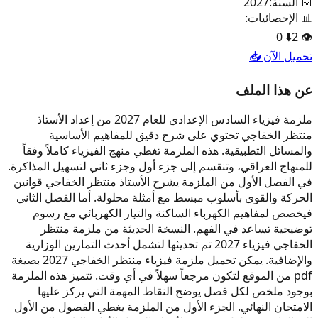
📅 السنة:
2027
📊 الإحصائيات:
0
⬇️
2
👁️
تحميل الآن 📥
عن هذا الملف
ملزمة فيزياء السادس الإعدادي للعام 2027 من إعداد الأستاذ
منتظر الخفاجي تحتوي على شرح دقيق للمفاهيم الأساسية
والمسائل التطبيقية. هذه الملزمة تغطي منهج الفيزياء كاملاً وفقاً
للمنهاج العراقي، وتنقسم إلى جزء أول وجزء ثاني لتسهيل المذاكرة.
في الفصل الأول من الملزمة يشرح الأستاذ منتظر الخفاجي قوانين
الحركة والقوى بأسلوب مبسط مع أمثلة محلولة. أما الفصل الثاني
فيخصص لمفاهيم الكهرباء الساكنة والتيار الكهربائي مع رسوم
توضيحية تساعد في الفهم. النسخة الحديثة من ملزمة منتظر
الخفاجي فيزياء 2027 تم تحديثها لتشمل أحدث التمارين الوزارية
والإضافية. يمكن تحميل ملزمة فيزياء منتظر الخفاجي 2027 بصيغة
pdf من الموقع لتكون مرجعاً سهلاً في أي وقت. تتميز هذه الملزمة
بوجود ملخص لكل فصل يوضح النقاط المهمة التي يركز عليها
الامتحان النهائي. الجزء الأول من الملزمة يغطي الفصول من الأول