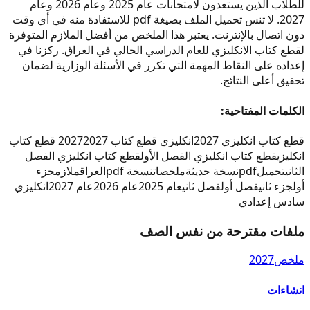
للطلاب الذين يستعدون لامتحانات عام 2025 وعام 2026 وعام
2027. لا تنس تحميل الملف بصيغة pdf للاستفادة منه في أي وقت
دون اتصال بالإنترنت. يعتبر هذا الملخص من أفضل الملازم المتوفرة
لقطع كتاب الانكليزي للعام الدراسي الحالي في العراق. ركزنا في
إعداده على النقاط المهمة التي تكرر في الأسئلة الوزارية لضمان
تحقيق أعلى النتائج.
الكلمات المفتاحية:
قطع كتاب انكليزي 2027
انكليزي قطع كتاب 2027
2027 قطع كتاب
انكليزي
قطع كتاب انكليزي الفصل الأول
قطع كتاب انكليزي الفصل
الثاني
تحميل
pdf
نسخة حديثة
ملخصات
نسخة pdf
العراق
ملازم
جزء
أول
جزء ثاني
فصل أول
فصل ثاني
عام 2025
عام 2026
عام 2027
انكليزي
سادس إعدادي
ملفات مقترحة من نفس الصف
ملخص
2027
انشاءات