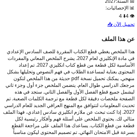
📅 السنة:
2027
📊 الإحصائيات:
4
⬇️
4
👁️
تحميل الآن 📥
عن هذا الملف
هذا الملخص يغطي قطع الكتاب المقررة للصف السادس الإعدادي
في مادة الإنكليزي لعام 2027. يشرح الملخص المعاني والمفردات
الأساسية لكل قطعة من قطع كتاب انكليزي 2027. تم إعداد
المحتوى بعناية لمساعدة الطلاب في فهم النصوص وتحليلها بشكل
منهجي. يمكنك تحميل نسخة pdf حديثة من هذا الملخص لتكون
مرجعك الدراسي طوال العام. يتضمن الملخص جزء أول وجزء ثاني
ليشمل جميع قطع الفصل الأول والفصل الثاني. ستجد في هذه
الصفحة ملخصات دقيقة لكل قطعة مع ترجمة الكلمات الصعبة. تم
تحديث المعلومات لتتوافق مع المنهج العراقي الجديد للعام الدراسي
2027. إذا كنت تبحث عن ملازم انكليزي سادس إعدادي، فهذا الملف
مثالي لك. يحتوي الملخص على أسئلة فهم وأفكار رئيسية لكل
قطعة من قطع الكتاب. يساعدك هذا الملف على مراجعة القطع
بسرعة قبل الامتحان النهائي. تم تصميم المحتوى ليكون مناسباً