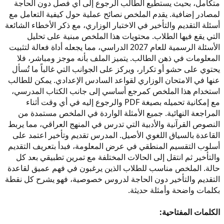
متكامل، بحيث يستطيع الطالب الرجوع إلى أي فصل دون الحاجة
لمصادر إضافية. يقدم الملخص نصائح عملية حول كيفية التعامل مع
أسئلة التقديم والتأخير في الاختبار الوزاري، مع ذكر الأخطاء الشائعة
التي يقع فيها الطلاب. محتويات هذا الملخص مبنية على تحليل
الأسئلة الرسمية للعام 2027 الدراسي، مما يجعله أداة فعالة لتثبيت
المعلومات في ذهن الطالب. يتميز الملف بأنه موجز ومباشر، فلا
يحتوي على حشو أو تكرار، ويركز على الجوانب التي غالباً ما تُسأل
عنها في الامتحان الوزاري لقواعد السادس الإعدادي. يمكن للطالب
استخدام هذا الملخص كمرجع أساسي إلى جانب الكتاب المدرسي،
مع إمكانية تحميله بصيغة PDF والرجوع إليه في أي وقت أثناء
المراجعة النهائية. جميع الأمثلة الواردة في الملخص مستمدة من
النصوص القرآنية والأدبية التي تدرس في المنهج العراقي، مما يربط
القاعدة بالسياق اللغوي الأصيل. المدرس تقديم وتأخير اعتمد على
أسلوب التقسيم المنطقي في عرض المعلومة، فبدأ بتعريف التقديم
والتأخير ثم انتقل إلى الحالات المختلفة مع تمرين تطبيقي بعد كل
حالة. الملخص مناسب للطلاب الذين يرغبون في فهم عميق لقاعدة
التقديم والتأخير دون الحاجة لدروس خصوصية، فهو يشرح كل نقطة
بكلمات واضحة وأمثلة حديثة.
الكلمات المفتاحية: