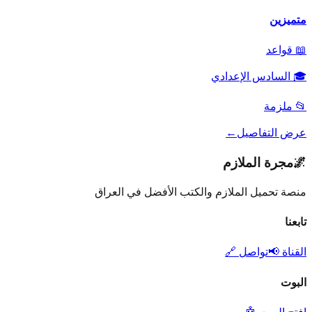
متميزين
📖
قواعد
🎓
السادس الإعدادي
📂
ملزمة
عرض التفاصيل
←
🌌
مجرة الملازم
منصة تحميل الملازم والكتب الأفضل في العراق
تابعنا
القناة 📢
تواصل 🔗
البوت
افتح البوت 🤖