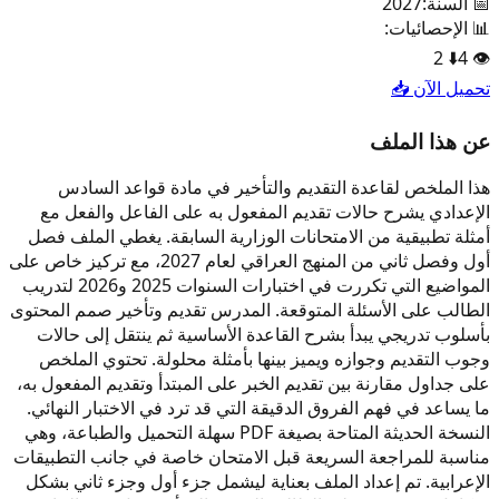
📅 السنة:
2027
📊 الإحصائيات:
2
⬇️
4
👁️
تحميل الآن 📥
عن هذا الملف
هذا الملخص لقاعدة التقديم والتأخير في مادة قواعد السادس
الإعدادي يشرح حالات تقديم المفعول به على الفاعل والفعل مع
أمثلة تطبيقية من الامتحانات الوزارية السابقة. يغطي الملف فصل
أول وفصل ثاني من المنهج العراقي لعام 2027، مع تركيز خاص على
المواضيع التي تكررت في اختبارات السنوات 2025 و2026 لتدريب
الطالب على الأسئلة المتوقعة. المدرس تقديم وتأخير صمم المحتوى
بأسلوب تدريجي يبدأ بشرح القاعدة الأساسية ثم ينتقل إلى حالات
وجوب التقديم وجوازه ويميز بينها بأمثلة محلولة. تحتوي الملخص
على جداول مقارنة بين تقديم الخبر على المبتدأ وتقديم المفعول به،
ما يساعد في فهم الفروق الدقيقة التي قد ترد في الاختبار النهائي.
النسخة الحديثة المتاحة بصيغة PDF سهلة التحميل والطباعة، وهي
مناسبة للمراجعة السريعة قبل الامتحان خاصة في جانب التطبيقات
الإعرابية. تم إعداد الملف بعناية ليشمل جزء أول وجزء ثاني بشكل